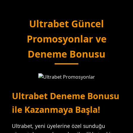
Ultrabet Güncel
Promosyonlar ve
Deneme Bonusu
Ultrabet Deneme Bonusu
ile Kazanmaya Başla!
Ultrabet, yeni üyelerine özel sunduğu