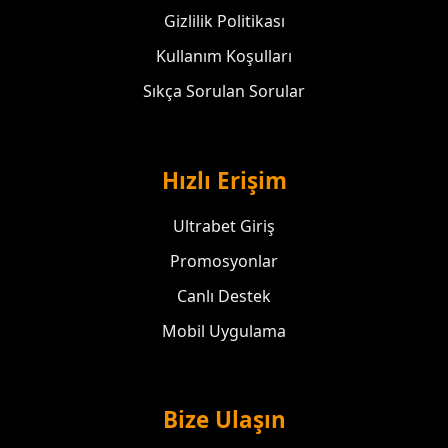
Gizlilik Politikası
Kullanım Koşulları
Sıkça Sorulan Sorular
Hızlı Erişim
Ultrabet Giriş
Promosyonlar
Canlı Destek
Mobil Uygulama
Bize Ulaşın