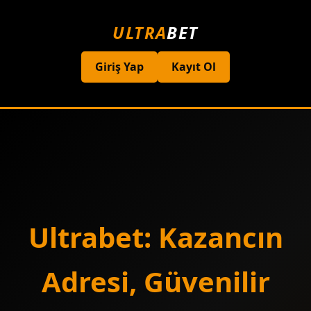
ULTRA
BET
Giriş Yap
Kayıt Ol
Ultrabet: Kazancın
Adresi, Güvenilir