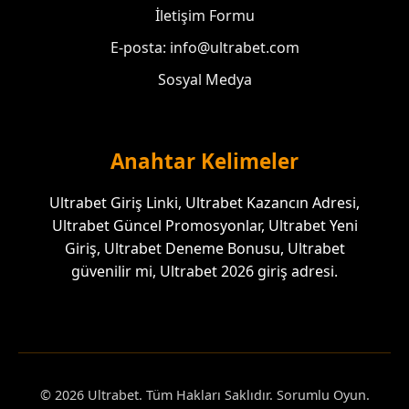
İletişim Formu
E-posta: info@ultrabet.com
Sosyal Medya
Anahtar Kelimeler
Ultrabet Giriş Linki, Ultrabet Kazancın Adresi,
Ultrabet Güncel Promosyonlar, Ultrabet Yeni
Giriş, Ultrabet Deneme Bonusu, Ultrabet
güvenilir mi, Ultrabet 2026 giriş adresi.
© 2026 Ultrabet. Tüm Hakları Saklıdır. Sorumlu Oyun.