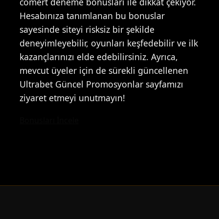
cömert deneme bonusları ile dikkat çekiyor.
Hesabınıza tanımlanan bu bonuslar
sayesinde siteyi risksiz bir şekilde
deneyimleyebilir, oyunları keşfedebilir ve ilk
kazançlarınızı elde edebilirsiniz. Ayrıca,
mevcut üyeler için de sürekli güncellenen
Ultrabet Güncel Promosyonlar sayfamızı
ziyaret etmeyi unutmayın!
Bonusları İncele