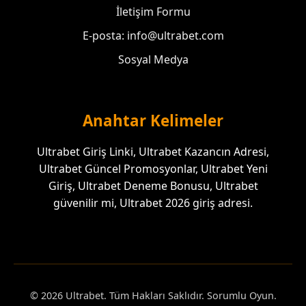
İletişim Formu
E-posta: info@ultrabet.com
Sosyal Medya
Anahtar Kelimeler
Ultrabet Giriş Linki, Ultrabet Kazancın Adresi,
Ultrabet Güncel Promosyonlar, Ultrabet Yeni
Giriş, Ultrabet Deneme Bonusu, Ultrabet
güvenilir mi, Ultrabet 2026 giriş adresi.
© 2026 Ultrabet. Tüm Hakları Saklıdır. Sorumlu Oyun.