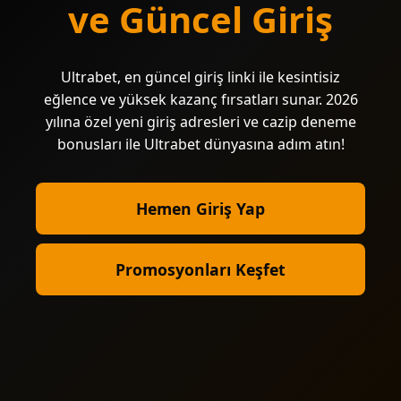
ve Güncel Giriş
Ultrabet, en güncel giriş linki ile kesintisiz
eğlence ve yüksek kazanç fırsatları sunar. 2026
yılına özel yeni giriş adresleri ve cazip deneme
bonusları ile Ultrabet dünyasına adım atın!
Hemen Giriş Yap
Promosyonları Keşfet