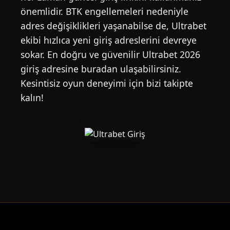
önemlidir. BTK engellemeleri nedeniyle
adres değişiklikleri yaşanabilse de, Ultrabet
ekibi hızlıca yeni giriş adreslerini devreye
sokar. En doğru ve güvenilir Ultrabet 2026
giriş adresine buradan ulaşabilirsiniz.
Kesintisiz oyun deneyimi için bizi takipte
kalın!
Güncel Adrese Git