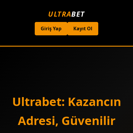
ULTRA
BET
Giriş Yap
Kayıt Ol
Ultrabet: Kazancın
Adresi, Güvenilir