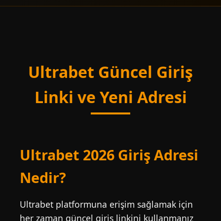
Ultrabet Güncel Giriş
Linki ve Yeni Adresi
Ultrabet 2026 Giriş Adresi
Nedir?
Ultrabet platformuna erişim sağlamak için
her zaman güncel giriş linkini kullanmanız