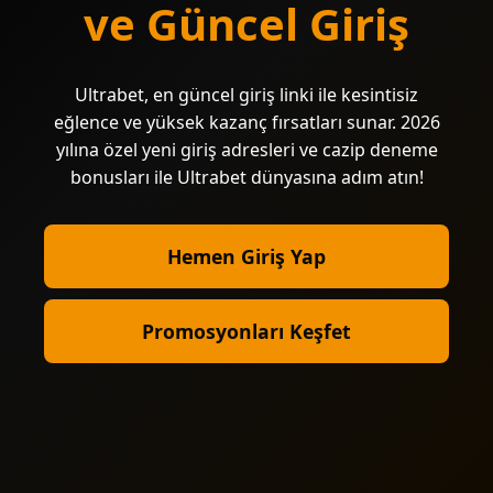
ve Güncel Giriş
Ultrabet, en güncel giriş linki ile kesintisiz
eğlence ve yüksek kazanç fırsatları sunar. 2026
yılına özel yeni giriş adresleri ve cazip deneme
bonusları ile Ultrabet dünyasına adım atın!
Hemen Giriş Yap
Promosyonları Keşfet