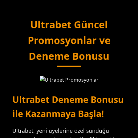
Ultrabet Güncel
Promosyonlar ve
Deneme Bonusu
Ultrabet Deneme Bonusu
ile Kazanmaya Başla!
Ultrabet, yeni üyelerine özel sunduğu