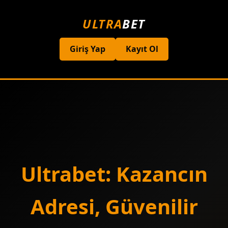
ULTRA
BET
Giriş Yap
Kayıt Ol
Ultrabet: Kazancın
Adresi, Güvenilir