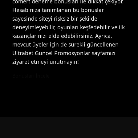
cömert deneme bonusları ile dikkat çekiyor.
Hesabınıza tanımlanan bu bonuslar
sayesinde siteyi risksiz bir şekilde
deneyimleyebilir, oyunları keşfedebilir ve ilk
kazançlarınızı elde edebilirsiniz. Ayrıca,
mevcut üyeler için de sürekli güncellenen
Ultrabet Güncel Promosyonlar sayfamızı
ziyaret etmeyi unutmayın!
Bonusları İncele