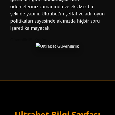
ödemeleriniz zamanında ve eksiksiz bir
şekilde yapılır. Ultrabet'in şeffaf ve adil oyun
politikaları sayesinde aklınızda hiçbir soru
işareti kalmayacak.
Güvenilirliği Keşfet
Ultrabet Bilgi Sayfası