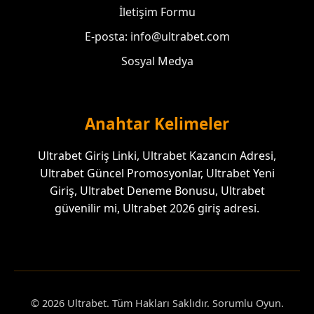
İletişim Formu
E-posta: info@ultrabet.com
Sosyal Medya
Anahtar Kelimeler
Ultrabet Giriş Linki, Ultrabet Kazancın Adresi,
Ultrabet Güncel Promosyonlar, Ultrabet Yeni
Giriş, Ultrabet Deneme Bonusu, Ultrabet
güvenilir mi, Ultrabet 2026 giriş adresi.
© 2026 Ultrabet. Tüm Hakları Saklıdır. Sorumlu Oyun.