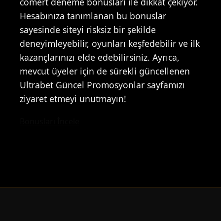
cömert deneme bonusları ile dikkat çekiyor.
Hesabınıza tanımlanan bu bonuslar
sayesinde siteyi risksiz bir şekilde
deneyimleyebilir, oyunları keşfedebilir ve ilk
kazançlarınızı elde edebilirsiniz. Ayrıca,
mevcut üyeler için de sürekli güncellenen
Ultrabet Güncel Promosyonlar sayfamızı
ziyaret etmeyi unutmayın!
Bonusları İncele