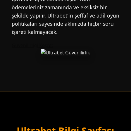
ödemeleriniz zamanında ve eksiksiz bir
şekilde yapılır. Ultrabet'in şeffaf ve adil oyun
politikaları sayesinde aklınızda hiçbir soru
işareti kalmayacak.
Güvenilirliği Keşfet
Ultrabet Bilgi Sayfası