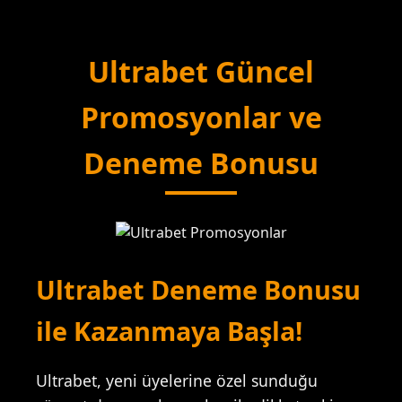
Ultrabet Güncel
Promosyonlar ve
Deneme Bonusu
Ultrabet Deneme Bonusu
ile Kazanmaya Başla!
Ultrabet, yeni üyelerine özel sunduğu