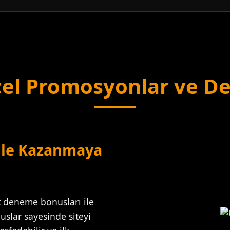
cel Promosyonlar ve 
ile Kazanmaya
t deneme bonusları ile
uslar sayesinde siteyi