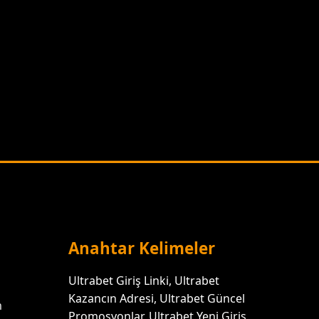
Anahtar Kelimeler
Ultrabet Giriş Linki, Ultrabet
Kazancın Adresi, Ultrabet Güncel
m
Promosyonlar, Ultrabet Yeni Giriş,