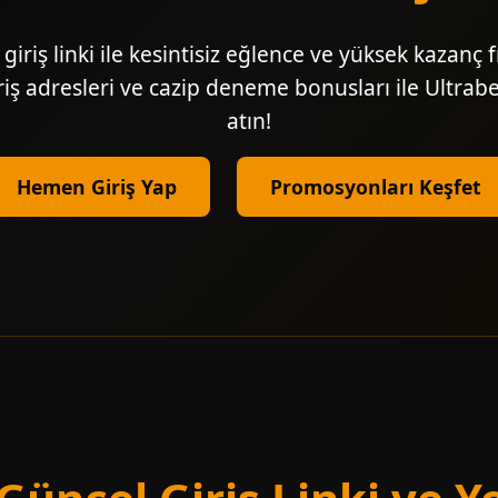
giriş linki ile kesintisiz eğlence ve yüksek kazanç f
giriş adresleri ve cazip deneme bonusları ile Ultra
atın!
Hemen Giriş Yap
Promosyonları Keşfet