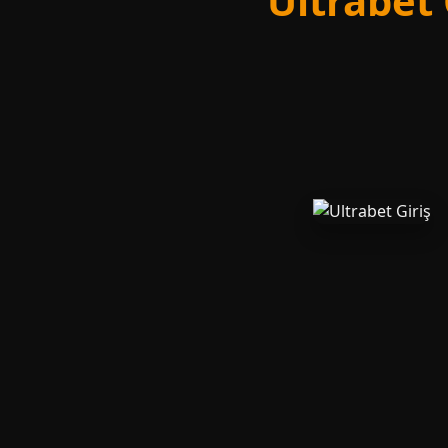
Ultrabet 