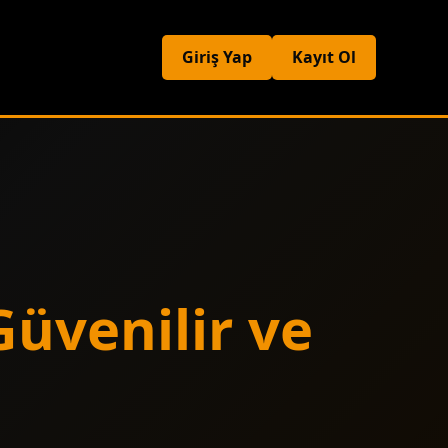
Giriş Yap
Kayıt Ol
Güvenilir ve