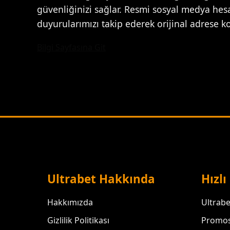
güvenliğinizi sağlar. Resmi sosyal medya hes
duyurularımızı takip ederek orijinal adrese ko
Bilgi Sayfasına Git
Ultrabet Hakkında
Hızlı
Hakkımızda
Ultrabe
Gizlilik Politikası
Promos