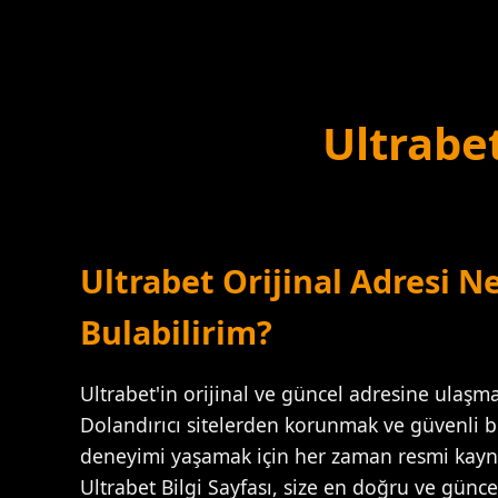
Ultrabet
Ultrabet Orijinal Adresi 
Bulabilirim?
Ultrabet'in orijinal ve güncel adresine ulaşma
Dolandırıcı sitelerden korunmak ve güvenli bi
deneyimi yaşamak için her zaman resmi kaynak
Ultrabet Bilgi Sayfası, size en doğru ve günce