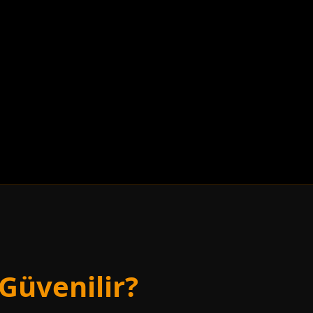
Güvenilir?