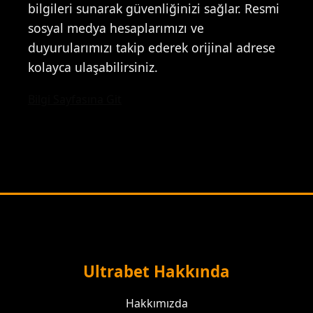
bilgileri sunarak güvenliğinizi sağlar. Resmi
sosyal medya hesaplarımızı ve
duyurularımızı takip ederek orijinal adrese
kolayca ulaşabilirsiniz.
Bilgi Sayfasına Git
Ultrabet Hakkında
Hakkımızda