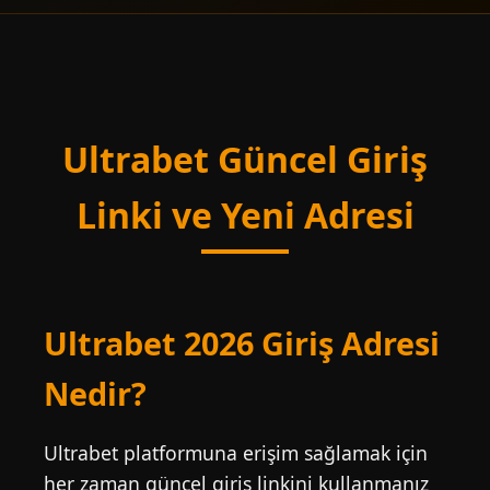
Ultrabet Güncel Giriş
Linki ve Yeni Adresi
Ultrabet 2026 Giriş Adresi
Nedir?
Ultrabet platformuna erişim sağlamak için
her zaman güncel giriş linkini kullanmanız