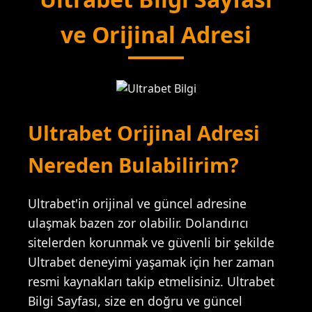
ve Orijinal Adresi
Ultrabet Orijinal Adresi
Nereden Bulabilirim?
Ultrabet'in orijinal ve güncel adresine
ulaşmak bazen zor olabilir. Dolandırıcı
sitelerden korunmak ve güvenli bir şekilde
Ultrabet deneyimi yaşamak için her zaman
resmi kaynakları takip etmelisiniz. Ultrabet
Bilgi Sayfası, size en doğru ve güncel