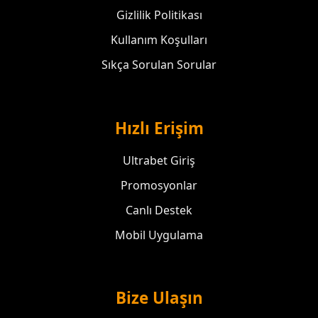
Gizlilik Politikası
Kullanım Koşulları
Sıkça Sorulan Sorular
Hızlı Erişim
Ultrabet Giriş
Promosyonlar
Canlı Destek
Mobil Uygulama
Bize Ulaşın