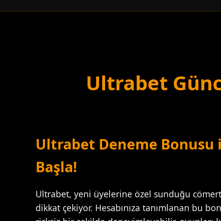
Ultrabet Gün
Ultrabet Deneme Bonusu 
Başla!
Ultrabet, yeni üyelerine özel sunduğu cömer
dikkat çekiyor. Hesabınıza tanımlanan bu bon