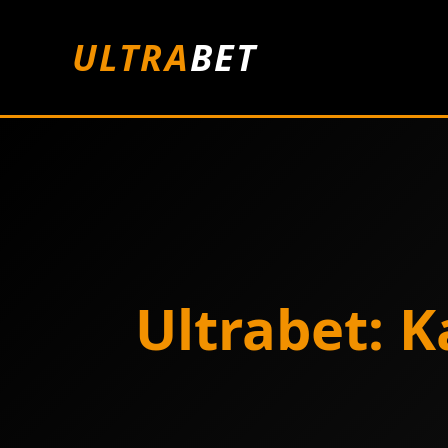
ULTRA
BET
Ultrabet: K