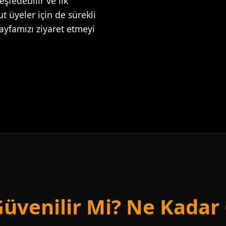
eşfedebilir ve ilk
ut üyeler için de sürekli
yfamızı ziyaret etmeyi
Güvenilir Mi? Ne Kadar 