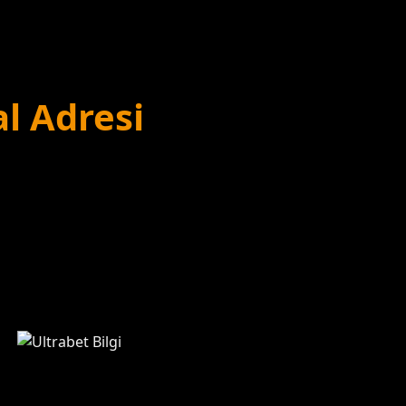
al Adresi