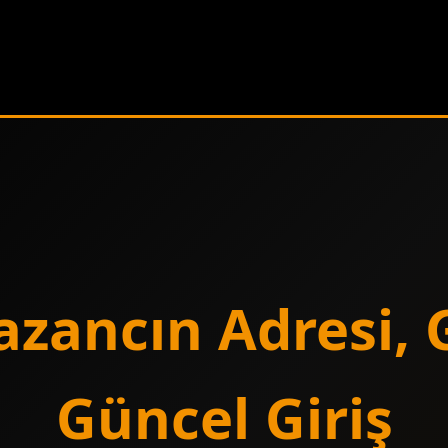
azancın Adresi, 
Güncel Giriş