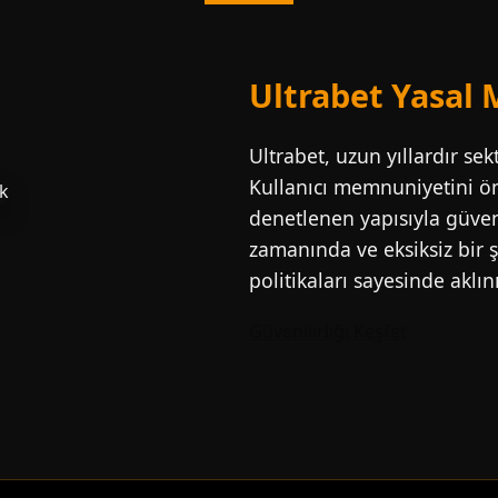
Ultrabet Yasal
Ultrabet, uzun yıllardır se
Kullanıcı memnuniyetini ön 
denetlenen yapısıyla güveni
zamanında ve eksiksiz bir şe
politikaları sayesinde aklın
Güvenilirliği Keşfet