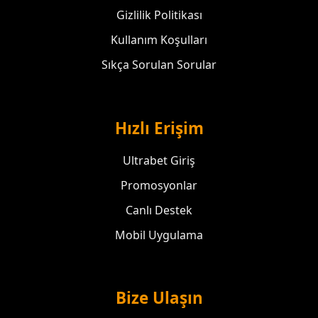
Gizlilik Politikası
Kullanım Koşulları
Sıkça Sorulan Sorular
Hızlı Erişim
Ultrabet Giriş
Promosyonlar
Canlı Destek
Mobil Uygulama
Bize Ulaşın