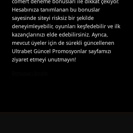
cömert deneme bonusları ile dikkat çekiyor.
Hesabınıza tanımlanan bu bonuslar
sayesinde siteyi risksiz bir şekilde
deneyimleyebilir, oyunları keşfedebilir ve ilk
kazançlarınızı elde edebilirsiniz. Ayrıca,
mevcut üyeler için de sürekli güncellenen
Ultrabet Güncel Promosyonlar sayfamızı
ziyaret etmeyi unutmayın!
Bonusları İncele