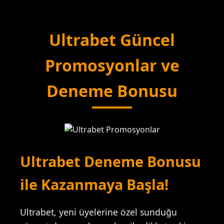
Ultrabet Güncel
Promosyonlar ve
Deneme Bonusu
Ultrabet Deneme Bonusu
ile Kazanmaya Başla!
Ultrabet, yeni üyelerine özel sunduğu