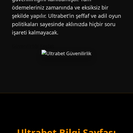
ödemeleriniz zamanında ve eksiksiz bir
şekilde yapılır. Ultrabet'in şeffaf ve adil oyun
politikaları sayesinde aklınızda hiçbir soru
işareti kalmayacak.
Güvenilirliği Keşfet
Ultrabet Bilgi Sayfası