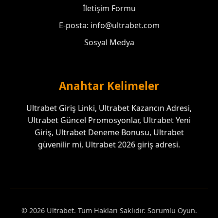
İletişim Formu
E-posta: info@ultrabet.com
Sosyal Medya
Anahtar Kelimeler
Ultrabet Giriş Linki, Ultrabet Kazancın Adresi,
Ultrabet Güncel Promosyonlar, Ultrabet Yeni
Giriş, Ultrabet Deneme Bonusu, Ultrabet
güvenilir mi, Ultrabet 2026 giriş adresi.
© 2026 Ultrabet. Tüm Hakları Saklıdır. Sorumlu Oyun.