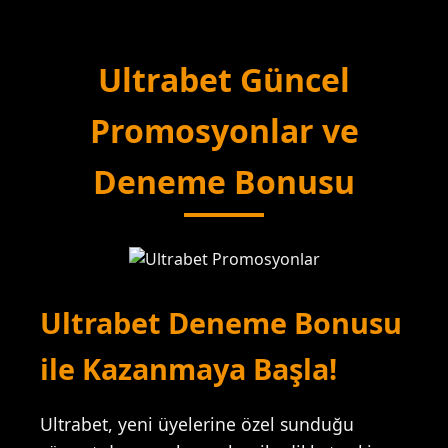
Ultrabet Güncel
Promosyonlar ve
Deneme Bonusu
Ultrabet Deneme Bonusu
ile Kazanmaya Başla!
Ultrabet, yeni üyelerine özel sunduğu