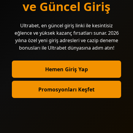
ve Güncel Giriş
Ultrabet, en güncel giriş linki ile kesintisiz
eğlence ve yüksek kazanç fırsatları sunar. 2026
yılına özel yeni giriş adresleri ve cazip deneme
bonusları ile Ultrabet dünyasına adım atın!
Hemen Giriş Yap
Promosyonları Keşfet