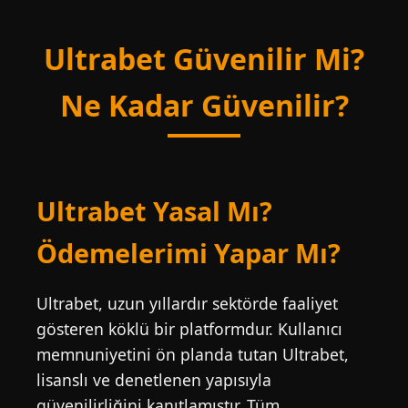
Ultrabet Güvenilir Mi?
Ne Kadar Güvenilir?
Ultrabet Yasal Mı?
Ödemelerimi Yapar Mı?
Ultrabet, uzun yıllardır sektörde faaliyet
gösteren köklü bir platformdur. Kullanıcı
memnuniyetini ön planda tutan Ultrabet,
lisanslı ve denetlenen yapısıyla
güvenilirliğini kanıtlamıştır. Tüm