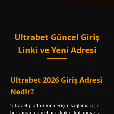
Ultrabet Güncel Giriş
Linki ve Yeni Adresi
Ultrabet 2026 Giriş Adresi
Nedir?
Ultrabet platformuna erişim sağlamak için
her zaman güncel giriş linkini kullanmanız