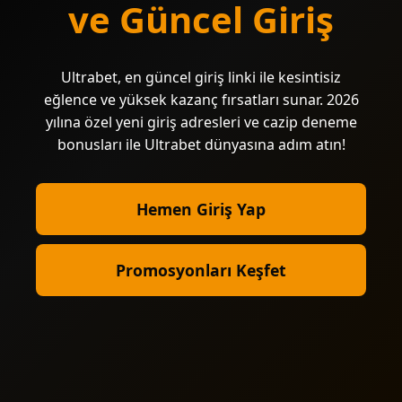
ve Güncel Giriş
Ultrabet, en güncel giriş linki ile kesintisiz
eğlence ve yüksek kazanç fırsatları sunar. 2026
yılına özel yeni giriş adresleri ve cazip deneme
bonusları ile Ultrabet dünyasına adım atın!
Hemen Giriş Yap
Promosyonları Keşfet