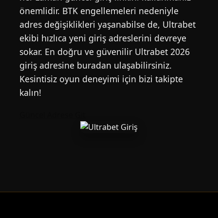
önemlidir. BTK engellemeleri nedeniyle
adres değişiklikleri yaşanabilse de, Ultrabet
ekibi hızlıca yeni giriş adreslerini devreye
sokar. En doğru ve güvenilir Ultrabet 2026
giriş adresine buradan ulaşabilirsiniz.
Kesintisiz oyun deneyimi için bizi takipte
kalın!
Güncel Adrese Git