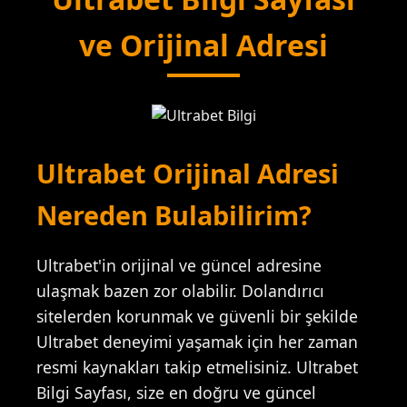
ve Orijinal Adresi
Ultrabet Orijinal Adresi
Nereden Bulabilirim?
Ultrabet'in orijinal ve güncel adresine
ulaşmak bazen zor olabilir. Dolandırıcı
sitelerden korunmak ve güvenli bir şekilde
Ultrabet deneyimi yaşamak için her zaman
resmi kaynakları takip etmelisiniz. Ultrabet
Bilgi Sayfası, size en doğru ve güncel