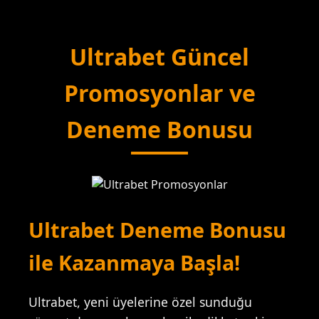
Ultrabet Güncel
Promosyonlar ve
Deneme Bonusu
Ultrabet Deneme Bonusu
ile Kazanmaya Başla!
Ultrabet, yeni üyelerine özel sunduğu