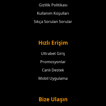
Gizlilik Politikası
Kullanım Koşulları
Sıkça Sorulan Sorular
Hızlı Erişim
Ultrabet Giriş
Promosyonlar
Canlı Destek
Mobil Uygulama
Bize Ulaşın