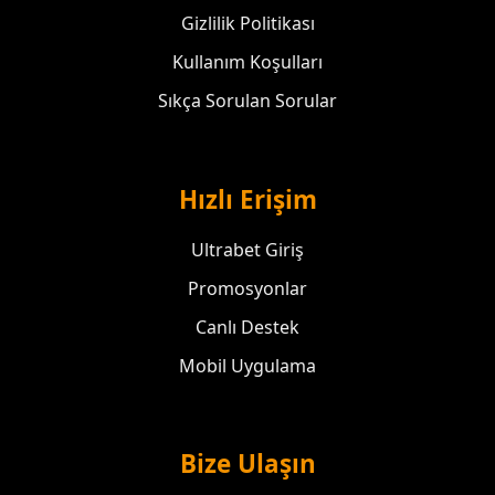
Gizlilik Politikası
Kullanım Koşulları
Sıkça Sorulan Sorular
Hızlı Erişim
Ultrabet Giriş
Promosyonlar
Canlı Destek
Mobil Uygulama
Bize Ulaşın