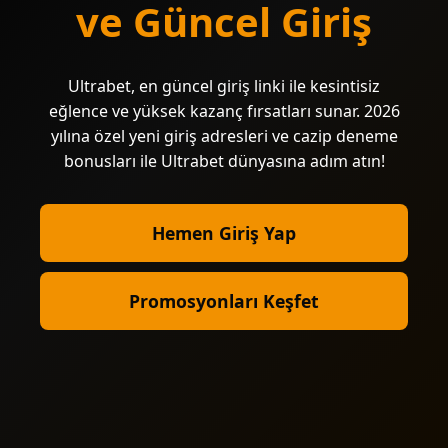
ve Güncel Giriş
Ultrabet, en güncel giriş linki ile kesintisiz
eğlence ve yüksek kazanç fırsatları sunar. 2026
yılına özel yeni giriş adresleri ve cazip deneme
bonusları ile Ultrabet dünyasına adım atın!
Hemen Giriş Yap
Promosyonları Keşfet