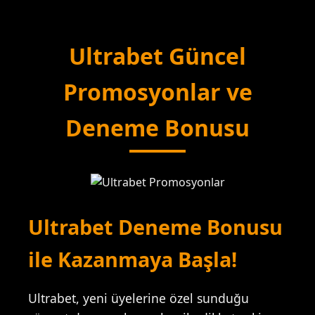
Ultrabet Güncel
Promosyonlar ve
Deneme Bonusu
Ultrabet Deneme Bonusu
ile Kazanmaya Başla!
Ultrabet, yeni üyelerine özel sunduğu