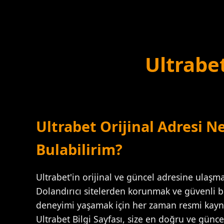
Ultrabet
Ultrabet Orijinal Adresi 
Bulabilirim?
Ultrabet'in orijinal ve güncel adresine ulaşma
Dolandırıcı sitelerden korunmak ve güvenli bi
deneyimi yaşamak için her zaman resmi kaynak
Ultrabet Bilgi Sayfası, size en doğru ve günce