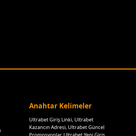
Anahtar Kelimeler
Ultrabet Giriş Linki, Ultrabet
Kazancın Adresi, Ultrabet Güncel
m
Promosyonlar, Ultrabet Yeni Giriş,