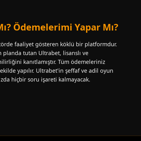
 Mı? Ödemelerimi Yapar Mı?
ktörde faaliyet gösteren köklü bir platformdur.
planda tutan Ultrabet, lisanslı ve
lirliğini kanıtlamıştır. Tüm ödemeleriniz
kilde yapılır. Ultrabet'in şeffaf ve adil oyun
ızda hiçbir soru işareti kalmayacak.