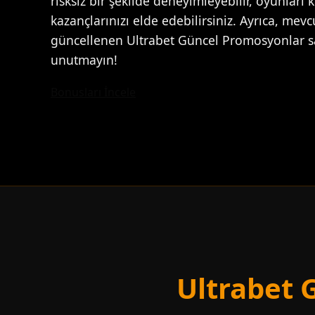
risksiz bir şekilde deneyimleyebilir, oyunları k
kazançlarınızı elde edebilirsiniz. Ayrıca, mevc
güncellenen Ultrabet Güncel Promosyonlar sa
unutmayın!
Bonusları İncele
Ultrabet 