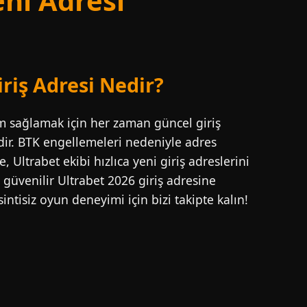
eni Adresi
iriş Adresi Nedir?
m sağlamak için her zaman güncel giriş
dir. BTK engellemeleri nedeniyle adres
e, Ultrabet ekibi hızlıca yeni giriş adreslerini
güvenilir Ultrabet 2026 giriş adresine
intisiz oyun deneyimi için bizi takipte kalın!