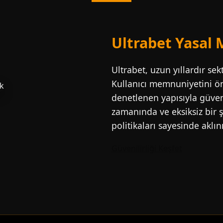
Ultrabet Yasal
Ultrabet, uzun yıllardır se
Kullanıcı memnuniyetini ön 
denetlenen yapısıyla güveni
zamanında ve eksiksiz bir şe
politikaları sayesinde aklın
Güvenilirliği Keşfet