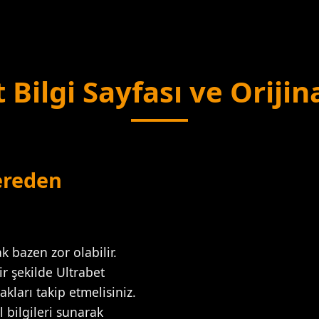
 Bilgi Sayfası ve Orijin
Nereden
k bazen zor olabilir.
r şekilde Ultrabet
ları takip etmelisiniz.
l bilgileri sunarak