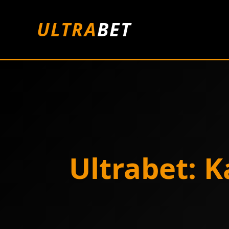
ULTRA
BET
Ultrabet: K