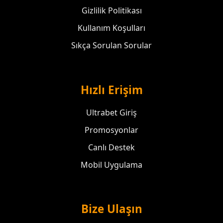
Gizlilik Politikası
Kullanım Koşulları
Sıkça Sorulan Sorular
Hızlı Erişim
Ultrabet Giriş
Promosyonlar
Canlı Destek
Mobil Uygulama
Bize Ulaşın