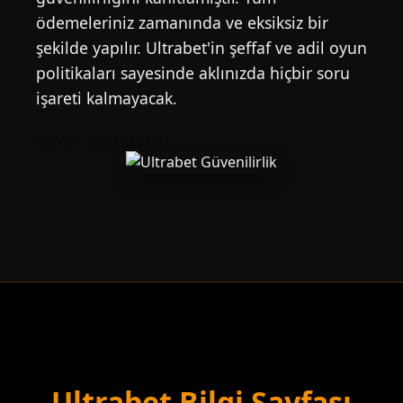
ödemeleriniz zamanında ve eksiksiz bir
şekilde yapılır. Ultrabet'in şeffaf ve adil oyun
politikaları sayesinde aklınızda hiçbir soru
işareti kalmayacak.
Güvenilirliği Keşfet
Ultrabet Bilgi Sayfası