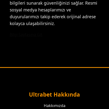
bilgileri sunarak güvenliğinizi sağlar. Resmi
sosyal medya hesaplarımızı ve
duyurularımızı takip ederek orijinal adrese
kolayca ulaşabilirsiniz.
Bilgi Sayfasına Git
Ultrabet Hakkında
Hakkımızda