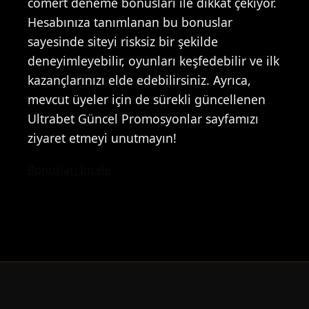
cömert deneme bonusları ile dikkat çekiyor.
Hesabınıza tanımlanan bu bonuslar
sayesinde siteyi risksiz bir şekilde
deneyimleyebilir, oyunları keşfedebilir ve ilk
kazançlarınızı elde edebilirsiniz. Ayrıca,
mevcut üyeler için de sürekli güncellenen
Ultrabet Güncel Promosyonlar sayfamızı
ziyaret etmeyi unutmayın!
Bonusları İncele