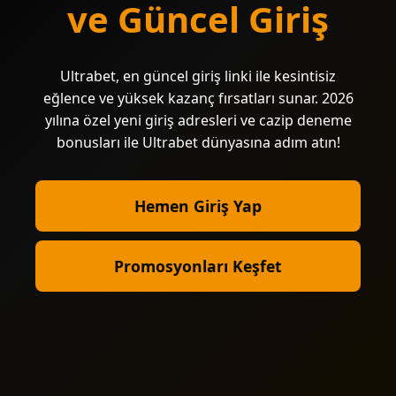
ve Güncel Giriş
Ultrabet, en güncel giriş linki ile kesintisiz
eğlence ve yüksek kazanç fırsatları sunar. 2026
yılına özel yeni giriş adresleri ve cazip deneme
bonusları ile Ultrabet dünyasına adım atın!
Hemen Giriş Yap
Promosyonları Keşfet