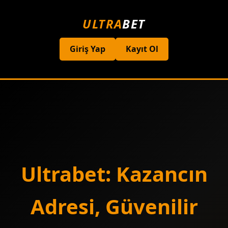
ULTRA
BET
Giriş Yap
Kayıt Ol
Ultrabet: Kazancın
Adresi, Güvenilir