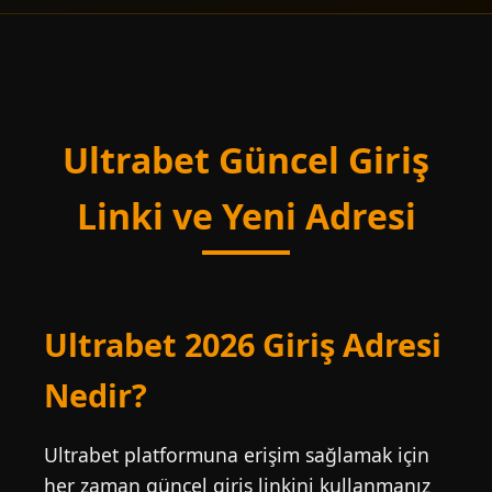
Ultrabet Güncel Giriş
Linki ve Yeni Adresi
Ultrabet 2026 Giriş Adresi
Nedir?
Ultrabet platformuna erişim sağlamak için
her zaman güncel giriş linkini kullanmanız