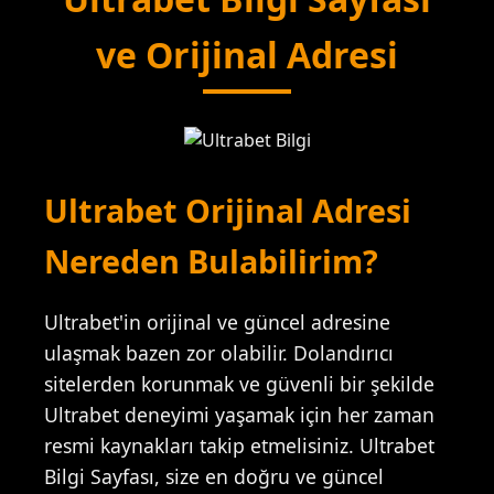
ve Orijinal Adresi
Ultrabet Orijinal Adresi
Nereden Bulabilirim?
Ultrabet'in orijinal ve güncel adresine
ulaşmak bazen zor olabilir. Dolandırıcı
sitelerden korunmak ve güvenli bir şekilde
Ultrabet deneyimi yaşamak için her zaman
resmi kaynakları takip etmelisiniz. Ultrabet
Bilgi Sayfası, size en doğru ve güncel