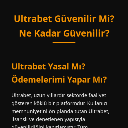
Ultrabet Güvenilir Mi?
Ne Kadar Güvenilir?
Ultrabet Yasal Mı?
Ödemelerimi Yapar Mı?
Ultrabet, uzun yıllardır sektörde faaliyet
gösteren köklü bir platformdur. Kullanıcı
memnuniyetini ön planda tutan Ultrabet,
lisanslı ve denetlenen yapısıyla
güvenilirliğini kanıtlamıştır. Tüm