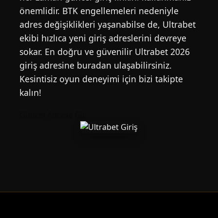
önemlidir. BTK engellemeleri nedeniyle
adres değişiklikleri yaşanabilse de, Ultrabet
ekibi hızlıca yeni giriş adreslerini devreye
sokar. En doğru ve güvenilir Ultrabet 2026
giriş adresine buradan ulaşabilirsiniz.
Kesintisiz oyun deneyimi için bizi takipte
kalın!
Güncel Adrese Git