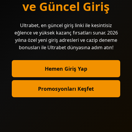
ve Güncel Giriş
Ultrabet, en güncel giriş linki ile kesintisiz
eğlence ve yüksek kazanç fırsatları sunar. 2026
yılına özel yeni giriş adresleri ve cazip deneme
bonusları ile Ultrabet dünyasına adım atın!
Hemen Giriş Yap
Promosyonları Keşfet