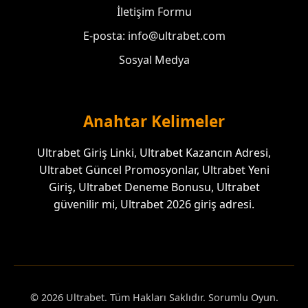
İletişim Formu
E-posta: info@ultrabet.com
Sosyal Medya
Anahtar Kelimeler
Ultrabet Giriş Linki, Ultrabet Kazancın Adresi,
Ultrabet Güncel Promosyonlar, Ultrabet Yeni
Giriş, Ultrabet Deneme Bonusu, Ultrabet
güvenilir mi, Ultrabet 2026 giriş adresi.
© 2026 Ultrabet. Tüm Hakları Saklıdır. Sorumlu Oyun.