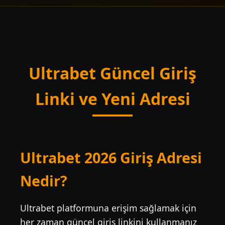
Ultrabet Güncel Giriş
Linki ve Yeni Adresi
Ultrabet 2026 Giriş Adresi
Nedir?
Ultrabet platformuna erişim sağlamak için
her zaman güncel giriş linkini kullanmanız