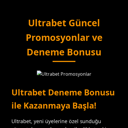
Ultrabet Güncel
Promosyonlar ve
Deneme Bonusu
Ultrabet Deneme Bonusu
ile Kazanmaya Başla!
Ultrabet, yeni üyelerine özel sunduğu