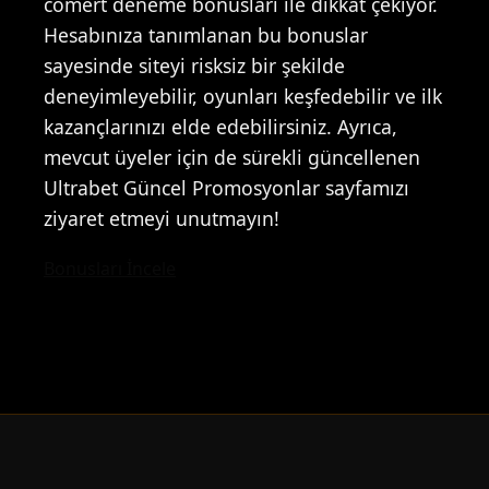
cömert deneme bonusları ile dikkat çekiyor.
Hesabınıza tanımlanan bu bonuslar
sayesinde siteyi risksiz bir şekilde
deneyimleyebilir, oyunları keşfedebilir ve ilk
kazançlarınızı elde edebilirsiniz. Ayrıca,
mevcut üyeler için de sürekli güncellenen
Ultrabet Güncel Promosyonlar sayfamızı
ziyaret etmeyi unutmayın!
Bonusları İncele