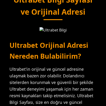
ve Orijinal Adresi
Ultrabet Orijinal Adresi
Nereden Bulabilirim?
Ultrabet'in orijinal ve güncel adresine
ulaşmak bazen zor olabilir. Dolandırıcı
sitelerden korunmak ve güvenli bir şekilde
Ultrabet deneyimi yaşamak için her zaman
resmi kaynakları takip etmelisiniz. Ultrabet
Bilgi Sayfası, size en doğru ve güncel