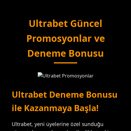
Ultrabet Güncel
Promosyonlar ve
Deneme Bonusu
Ultrabet Deneme Bonusu
ile Kazanmaya Başla!
Ultrabet, yeni üyelerine özel sunduğu