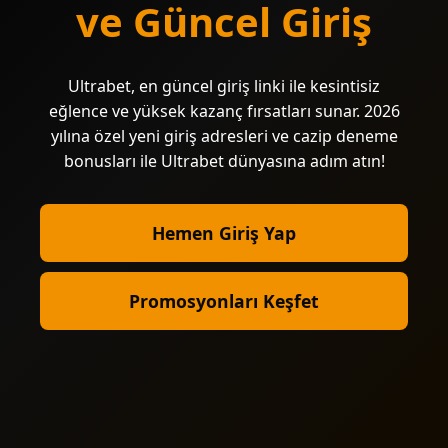
ve Güncel Giriş
Ultrabet, en güncel giriş linki ile kesintisiz
eğlence ve yüksek kazanç fırsatları sunar. 2026
yılına özel yeni giriş adresleri ve cazip deneme
bonusları ile Ultrabet dünyasına adım atın!
Hemen Giriş Yap
Promosyonları Keşfet