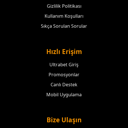
Gizlilik Politikası
Kullanım Koşulları
Sıkça Sorulan Sorular
Hızlı Erişim
Ultrabet Giriş
Promosyonlar
Canlı Destek
Mobil Uygulama
Bize Ulaşın