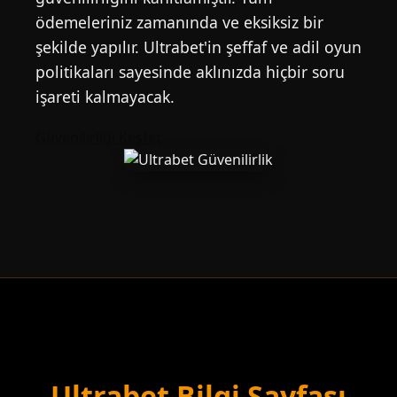
ödemeleriniz zamanında ve eksiksiz bir
şekilde yapılır. Ultrabet'in şeffaf ve adil oyun
politikaları sayesinde aklınızda hiçbir soru
işareti kalmayacak.
Güvenilirliği Keşfet
Ultrabet Bilgi Sayfası