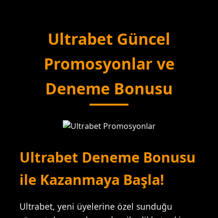
Ultrabet Güncel
Promosyonlar ve
Deneme Bonusu
Ultrabet Deneme Bonusu
ile Kazanmaya Başla!
Ultrabet, yeni üyelerine özel sunduğu