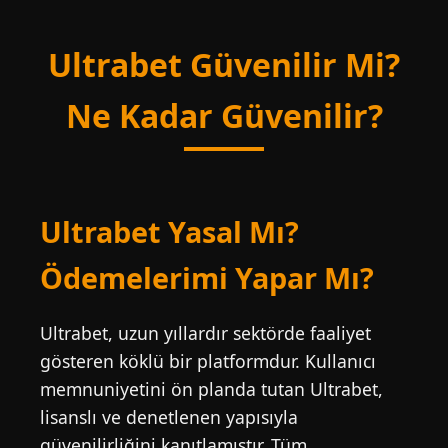
Ultrabet Güvenilir Mi?
Ne Kadar Güvenilir?
Ultrabet Yasal Mı?
Ödemelerimi Yapar Mı?
Ultrabet, uzun yıllardır sektörde faaliyet
gösteren köklü bir platformdur. Kullanıcı
memnuniyetini ön planda tutan Ultrabet,
lisanslı ve denetlenen yapısıyla
güvenilirliğini kanıtlamıştır. Tüm