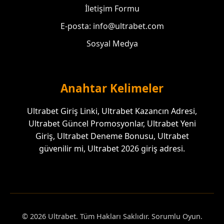
İletişim Formu
E-posta: info@ultrabet.com
Sosyal Medya
Anahtar Kelimeler
Ultrabet Giriş Linki, Ultrabet Kazancın Adresi,
Ultrabet Güncel Promosyonlar, Ultrabet Yeni
Giriş, Ultrabet Deneme Bonusu, Ultrabet
güvenilir mi, Ultrabet 2026 giriş adresi.
© 2026 Ultrabet. Tüm Hakları Saklıdır. Sorumlu Oyun.