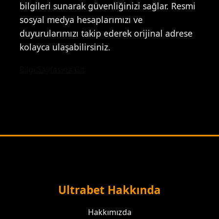
bilgileri sunarak güvenliğinizi sağlar. Resmi
sosyal medya hesaplarımızı ve
duyurularımızı takip ederek orijinal adrese
kolayca ulaşabilirsiniz.
Bilgi Sayfasına Git
Ultrabet Hakkında
Hakkımızda