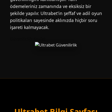
ödemeleriniz zamanında ve eksiksiz bir
şekilde yapılır. Ultrabet'in şeffaf ve adil oyun
politikaları sayesinde aklınızda hiçbir soru
işareti kalmayacak.
Güvenilirliği Keşfet
Ultrabet Bilgi Sayfası