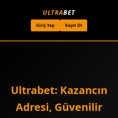
ULTRA
BET
Giriş Yap
Kayıt Ol
Ultrabet: Kazancın
Adresi, Güvenilir