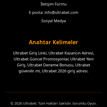
İletişim Formu
E-posta: info@ultrabet.com
Sosyal Medya
Anahtar Kelimeler
Ultrabet Giriş Linki, Ultrabet Kazancın Adresi,
Ultrabet Güncel Promosyonlar, Ultrabet Yeni
Giriş, Ultrabet Deneme Bonusu, Ultrabet
güvenilir mi, Ultrabet 2026 giriş adresi.
© 2026 Ultrabet. Tüm Hakları Saklıdır. Sorumlu Oyun.