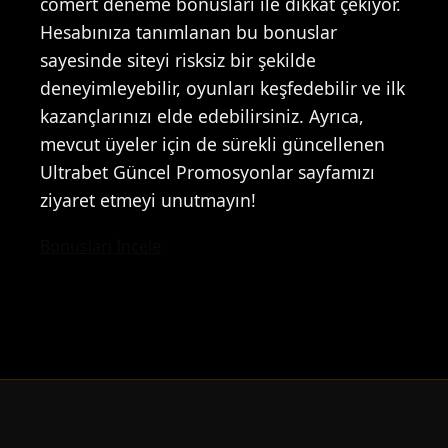
cömert deneme bonusları ile dikkat çekiyor.
Hesabınıza tanımlanan bu bonuslar
sayesinde siteyi risksiz bir şekilde
deneyimleyebilir, oyunları keşfedebilir ve ilk
kazançlarınızı elde edebilirsiniz. Ayrıca,
mevcut üyeler için de sürekli güncellenen
Ultrabet Güncel Promosyonlar sayfamızı
ziyaret etmeyi unutmayın!
Bonusları İncele