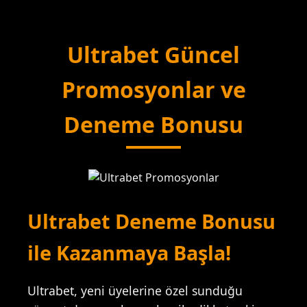
Ultrabet Güncel
Promosyonlar ve
Deneme Bonusu
Ultrabet Deneme Bonusu
ile Kazanmaya Başla!
Ultrabet, yeni üyelerine özel sunduğu