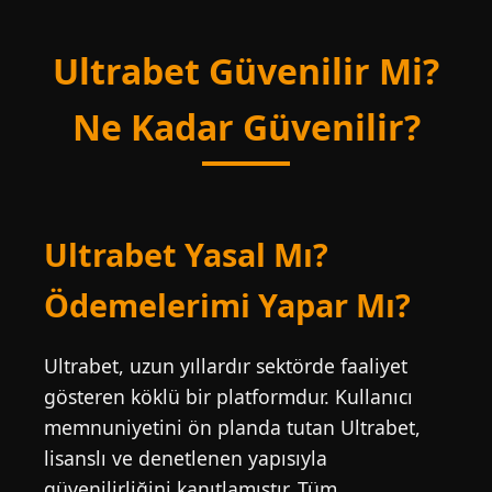
Ultrabet Güvenilir Mi?
Ne Kadar Güvenilir?
Ultrabet Yasal Mı?
Ödemelerimi Yapar Mı?
Ultrabet, uzun yıllardır sektörde faaliyet
gösteren köklü bir platformdur. Kullanıcı
memnuniyetini ön planda tutan Ultrabet,
lisanslı ve denetlenen yapısıyla
güvenilirliğini kanıtlamıştır. Tüm