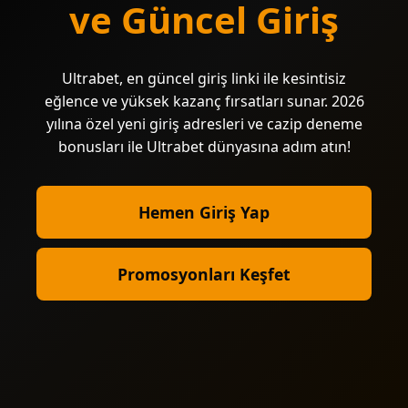
ve Güncel Giriş
Ultrabet, en güncel giriş linki ile kesintisiz
eğlence ve yüksek kazanç fırsatları sunar. 2026
yılına özel yeni giriş adresleri ve cazip deneme
bonusları ile Ultrabet dünyasına adım atın!
Hemen Giriş Yap
Promosyonları Keşfet