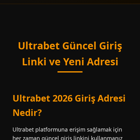
Ultrabet Güncel Giriş
Linki ve Yeni Adresi
Ultrabet 2026 Giriş Adresi
Nedir?
Ultrabet platformuna erişim sağlamak için
her zaman güncel giriş linkini kullanmanız