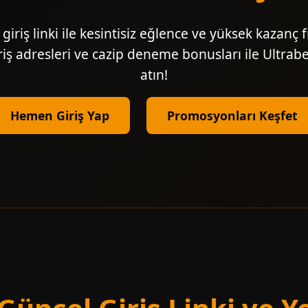
giriş linki ile kesintisiz eğlence ve yüksek kazanç f
giriş adresleri ve cazip deneme bonusları ile Ultra
atın!
Hemen Giriş Yap
Promosyonları Keşfet