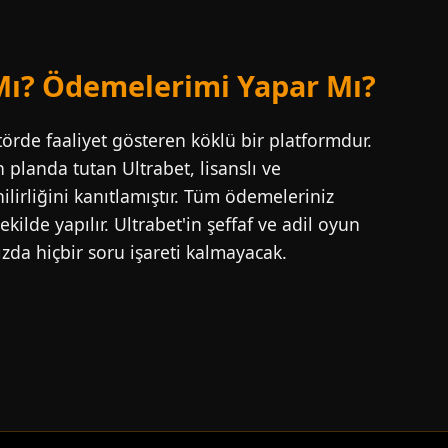
 Mı? Ödemelerimi Yapar Mı?
ktörde faaliyet gösteren köklü bir platformdur.
planda tutan Ultrabet, lisanslı ve
lirliğini kanıtlamıştır. Tüm ödemeleriniz
kilde yapılır. Ultrabet'in şeffaf ve adil oyun
ızda hiçbir soru işareti kalmayacak.