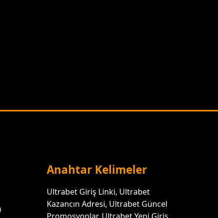
Anahtar Kelimeler
Ultrabet Giriş Linki, Ultrabet
Kazancın Adresi, Ultrabet Güncel
m
Promosyonlar, Ultrabet Yeni Giriş,