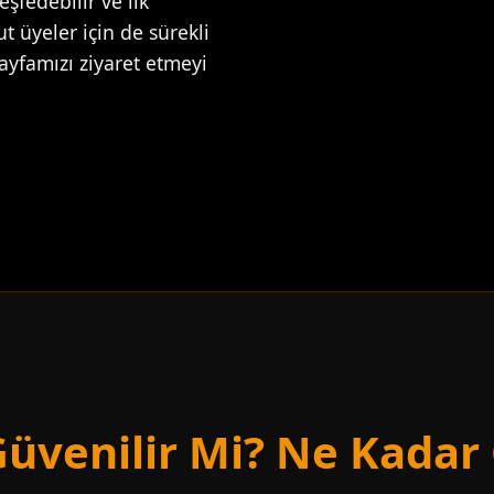
eşfedebilir ve ilk
ut üyeler için de sürekli
yfamızı ziyaret etmeyi
Güvenilir Mi? Ne Kadar 