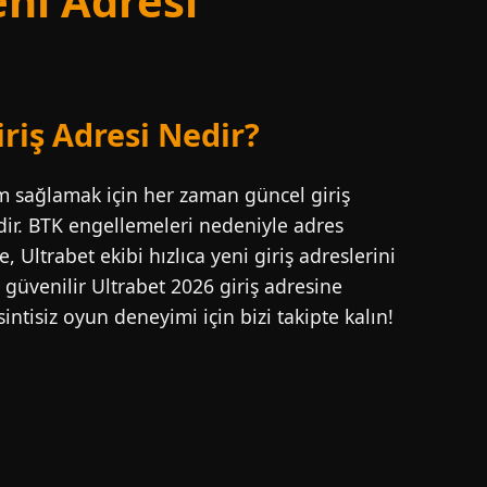
eni Adresi
iriş Adresi Nedir?
m sağlamak için her zaman güncel giriş
dir. BTK engellemeleri nedeniyle adres
e, Ultrabet ekibi hızlıca yeni giriş adreslerini
güvenilir Ultrabet 2026 giriş adresine
intisiz oyun deneyimi için bizi takipte kalın!