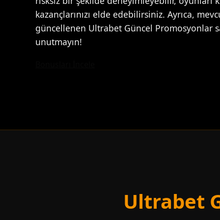
risksiz bir şekilde deneyimleyebilir, oyunları k
kazançlarınızı elde edebilirsiniz. Ayrıca, mevc
güncellenen Ultrabet Güncel Promosyonlar sa
unutmayın!
Bonusları İncele
Ultrabet 