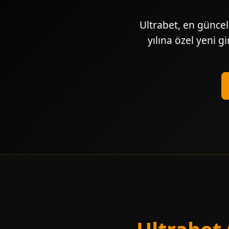
Ultrabet, en güncel 
yılına özel yeni 