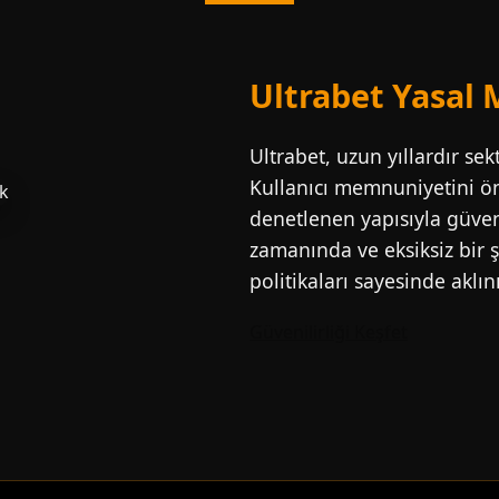
Ultrabet Yasal
Ultrabet, uzun yıllardır se
Kullanıcı memnuniyetini ön 
denetlenen yapısıyla güveni
zamanında ve eksiksiz bir şe
politikaları sayesinde aklın
Güvenilirliği Keşfet