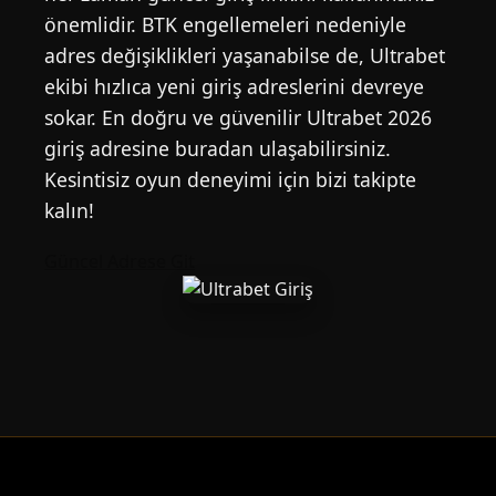
önemlidir. BTK engellemeleri nedeniyle
adres değişiklikleri yaşanabilse de, Ultrabet
ekibi hızlıca yeni giriş adreslerini devreye
sokar. En doğru ve güvenilir Ultrabet 2026
giriş adresine buradan ulaşabilirsiniz.
Kesintisiz oyun deneyimi için bizi takipte
kalın!
Güncel Adrese Git