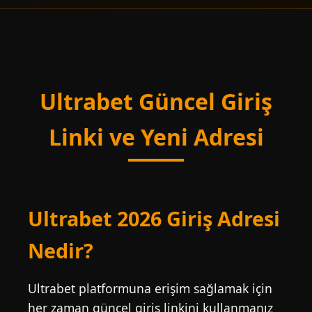
Ultrabet Güncel Giriş
Linki ve Yeni Adresi
Ultrabet 2026 Giriş Adresi
Nedir?
Ultrabet platformuna erişim sağlamak için
her zaman güncel giriş linkini kullanmanız