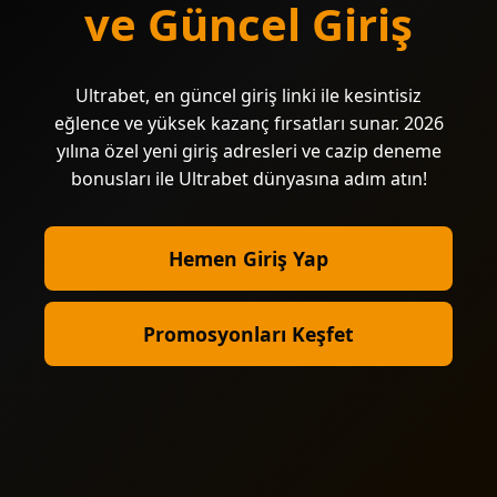
ve Güncel Giriş
Ultrabet, en güncel giriş linki ile kesintisiz
eğlence ve yüksek kazanç fırsatları sunar. 2026
yılına özel yeni giriş adresleri ve cazip deneme
bonusları ile Ultrabet dünyasına adım atın!
Hemen Giriş Yap
Promosyonları Keşfet