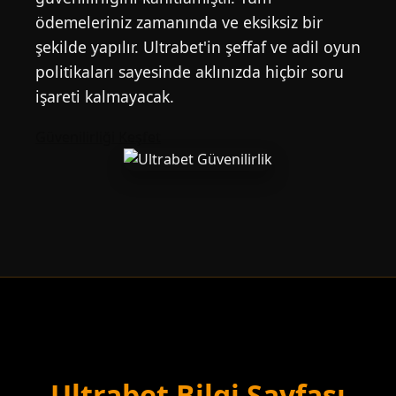
ödemeleriniz zamanında ve eksiksiz bir
şekilde yapılır. Ultrabet'in şeffaf ve adil oyun
politikaları sayesinde aklınızda hiçbir soru
işareti kalmayacak.
Güvenilirliği Keşfet
Ultrabet Bilgi Sayfası