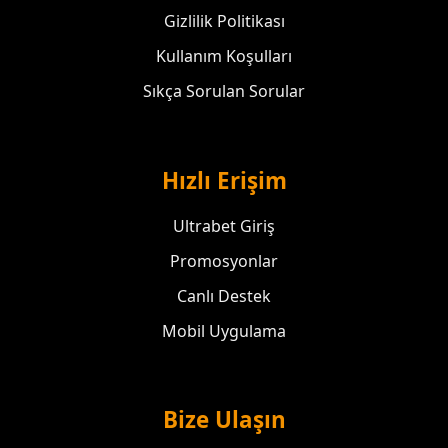
Gizlilik Politikası
Kullanım Koşulları
Sıkça Sorulan Sorular
Hızlı Erişim
Ultrabet Giriş
Promosyonlar
Canlı Destek
Mobil Uygulama
Bize Ulaşın