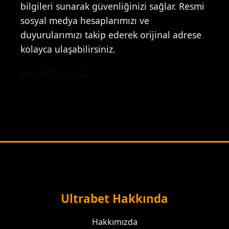
bilgileri sunarak güvenliğinizi sağlar. Resmi
sosyal medya hesaplarımızı ve
duyurularımızı takip ederek orijinal adrese
kolayca ulaşabilirsiniz.
Bilgi Sayfasına Git
Ultrabet Hakkında
Hakkımızda