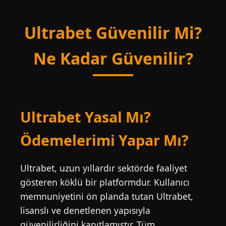
Ultrabet Güvenilir Mi?
Ne Kadar Güvenilir?
Ultrabet Yasal Mı?
Ödemelerimi Yapar Mı?
Ultrabet, uzun yıllardır sektörde faaliyet
gösteren köklü bir platformdur. Kullanıcı
memnuniyetini ön planda tutan Ultrabet,
lisanslı ve denetlenen yapısıyla
güvenilirliğini kanıtlamıştır. Tüm