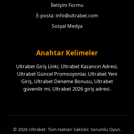
İletişim Formu
E-posta: info@ultrabet.com
Sosyal Medya
Anahtar Kelimeler
Ultrabet Giriş Linki, Ultrabet Kazancın Adresi,
Ultrabet Güncel Promosyonlar, Ultrabet Yeni
Giriş, Ultrabet Deneme Bonusu, Ultrabet
güvenilir mi, Ultrabet 2026 giriş adresi.
© 2026 Ultrabet. Tüm Hakları Saklıdır. Sorumlu Oyun.