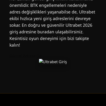
önemlidir. BTK engellemeleri nedeniyle
adres değişiklikleri yaşanabilse de, Ultrabet
ekibi hızlıca yeni giriş adreslerini devreye
sokar. En doğru ve güvenilir Ultrabet 2026
giriş adresine buradan ulaşabilirsiniz.
Kesintisiz oyun deneyimi için bizi takipte
kalın!
Güncel Adrese Git