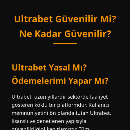
Ultrabet Güvenilir Mi?
Ne Kadar Güvenilir?
Ultrabet Yasal Mı?
Ödemelerimi Yapar Mı?
Ultrabet, uzun yıllardır sektörde faaliyet
gösteren köklü bir platformdur. Kullanıcı
memnuniyetini ön planda tutan Ultrabet,
lisanslı ve denetlenen yapısıyla
güvenilirliğini kanıtlamıştır. Tüm