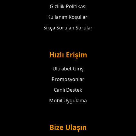
Gizlilik Politikası
Kullanım Koşulları
Sıkça Sorulan Sorular
Hızlı Erişim
Ultrabet Giriş
Promosyonlar
Canlı Destek
Mobil Uygulama
Bize Ulaşın