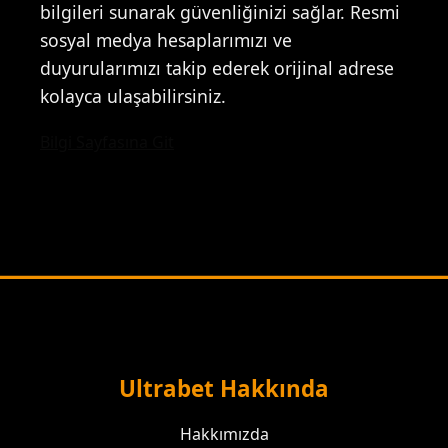
bilgileri sunarak güvenliğinizi sağlar. Resmi
sosyal medya hesaplarımızı ve
duyurularımızı takip ederek orijinal adrese
kolayca ulaşabilirsiniz.
Bilgi Sayfasına Git
Ultrabet Hakkında
Hakkımızda