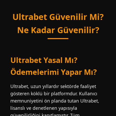
Ultrabet Güvenilir Mi?
Ne Kadar Güvenilir?
Ultrabet Yasal Mı?
Ödemelerimi Yapar Mı?
Ultrabet, uzun yıllardır sektörde faaliyet
gösteren köklü bir platformdur. Kullanıcı
memnuniyetini ön planda tutan Ultrabet,
lisanslı ve denetlenen yapısıyla
güvenilirliğini kanıtlamıştır. Tüm