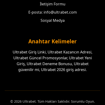
İletişim Formu
E-posta: info@ultrabet.com
Sosyal Medya
Anahtar Kelimeler
Ultrabet Giriş Linki, Ultrabet Kazancın Adresi,
Ultrabet Güncel Promosyonlar, Ultrabet Yeni
Giriş, Ultrabet Deneme Bonusu, Ultrabet
güvenilir mi, Ultrabet 2026 giriş adresi.
© 2026 Ultrabet. Tüm Hakları Saklıdır. Sorumlu Oyun.