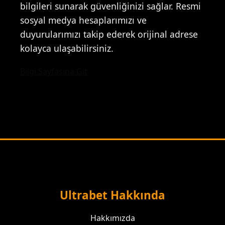
bilgileri sunarak güvenliğinizi sağlar. Resmi
sosyal medya hesaplarımızı ve
duyurularımızı takip ederek orijinal adrese
kolayca ulaşabilirsiniz.
Bilgi Sayfasına Git
Ultrabet Hakkında
Hakkımızda