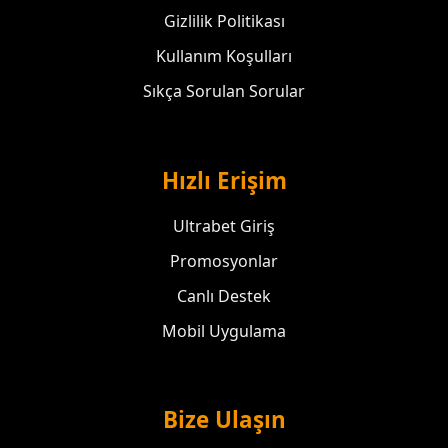
Gizlilik Politikası
Kullanım Koşulları
Sıkça Sorulan Sorular
Hızlı Erişim
Ultrabet Giriş
Promosyonlar
Canlı Destek
Mobil Uygulama
Bize Ulaşın