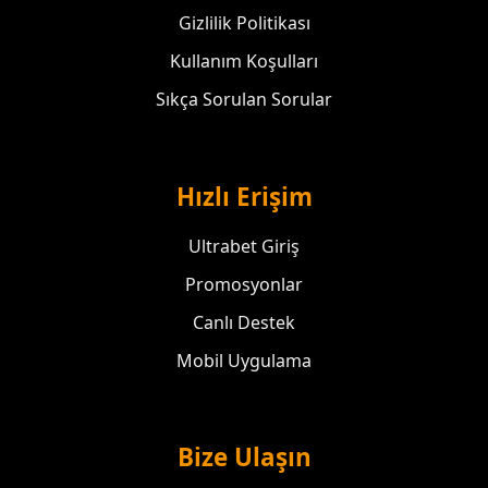
Gizlilik Politikası
Kullanım Koşulları
Sıkça Sorulan Sorular
Hızlı Erişim
Ultrabet Giriş
Promosyonlar
Canlı Destek
Mobil Uygulama
Bize Ulaşın