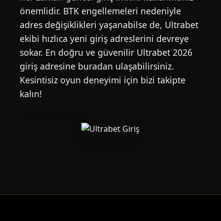
önemlidir. BTK engellemeleri nedeniyle
adres değişiklikleri yaşanabilse de, Ultrabet
ekibi hızlıca yeni giriş adreslerini devreye
sokar. En doğru ve güvenilir Ultrabet 2026
giriş adresine buradan ulaşabilirsiniz.
Kesintisiz oyun deneyimi için bizi takipte
kalın!
Güncel Adrese Git