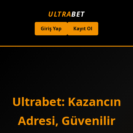
ULTRA
BET
Giriş Yap
Kayıt Ol
Ultrabet: Kazancın
Adresi, Güvenilir