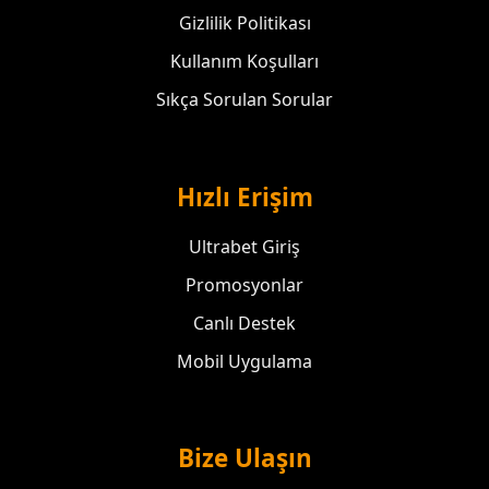
Gizlilik Politikası
Kullanım Koşulları
Sıkça Sorulan Sorular
Hızlı Erişim
Ultrabet Giriş
Promosyonlar
Canlı Destek
Mobil Uygulama
Bize Ulaşın