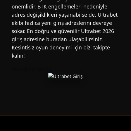
önemlidir. BTK engellemeleri nedeniyle
adres değişiklikleri yaşanabilse de, Ultrabet
ekibi hızlıca yeni giriş adreslerini devreye
sokar. En doğru ve güvenilir Ultrabet 2026
giriş adresine buradan ulaşabilirsiniz.
Kesintisiz oyun deneyimi için bizi takipte
kalın!
Güncel Adrese Git