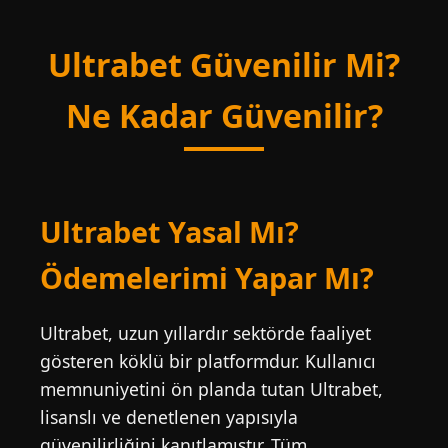
Ultrabet Güvenilir Mi?
Ne Kadar Güvenilir?
Ultrabet Yasal Mı?
Ödemelerimi Yapar Mı?
Ultrabet, uzun yıllardır sektörde faaliyet
gösteren köklü bir platformdur. Kullanıcı
memnuniyetini ön planda tutan Ultrabet,
lisanslı ve denetlenen yapısıyla
güvenilirliğini kanıtlamıştır. Tüm