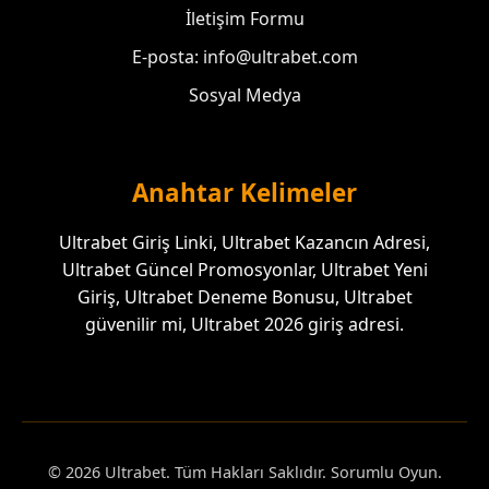
İletişim Formu
E-posta: info@ultrabet.com
Sosyal Medya
Anahtar Kelimeler
Ultrabet Giriş Linki, Ultrabet Kazancın Adresi,
Ultrabet Güncel Promosyonlar, Ultrabet Yeni
Giriş, Ultrabet Deneme Bonusu, Ultrabet
güvenilir mi, Ultrabet 2026 giriş adresi.
© 2026 Ultrabet. Tüm Hakları Saklıdır. Sorumlu Oyun.