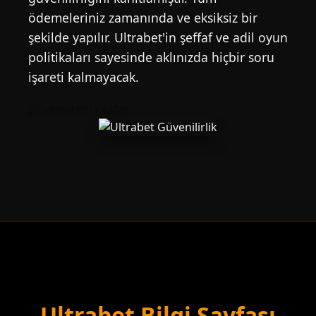
ödemeleriniz zamanında ve eksiksiz bir
şekilde yapılır. Ultrabet'in şeffaf ve adil oyun
politikaları sayesinde aklınızda hiçbir soru
işareti kalmayacak.
Güvenilirliği Keşfet
Ultrabet Bilgi Sayfası