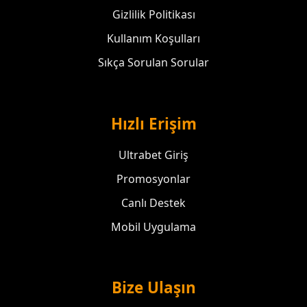
Gizlilik Politikası
Kullanım Koşulları
Sıkça Sorulan Sorular
Hızlı Erişim
Ultrabet Giriş
Promosyonlar
Canlı Destek
Mobil Uygulama
Bize Ulaşın