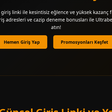
giriş linki ile kesintisiz eğlence ve yüksek kazanç f
giriş adresleri ve cazip deneme bonusları ile Ultra
atın!
Hemen Giriş Yap
Promosyonları Keşfet