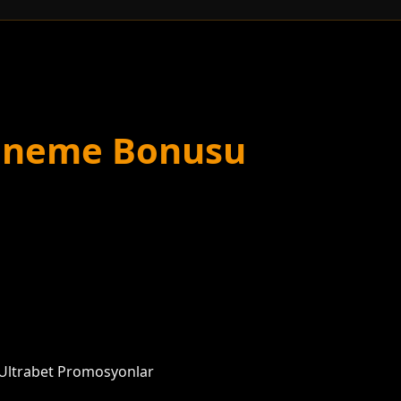
Deneme Bonusu