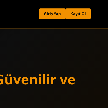
Giriş Yap
Kayıt Ol
Güvenilir ve