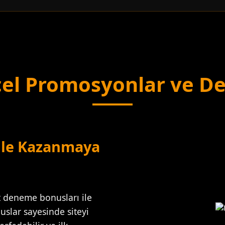
cel Promosyonlar ve 
ile Kazanmaya
t deneme bonusları ile
uslar sayesinde siteyi