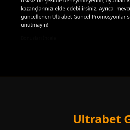
risksiz bir şekilde deneyimleyebilir, oyunları k
kazançlarınızı elde edebilirsiniz. Ayrıca, mevc
güncellenen Ultrabet Güncel Promosyonlar sa
unutmayın!
Bonusları İncele
Ultrabet 