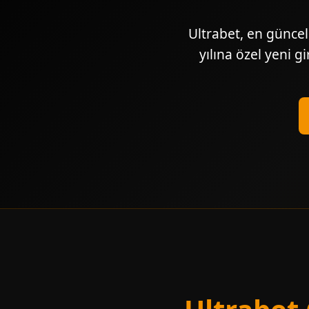
Ultrabet, en güncel 
yılına özel yeni 