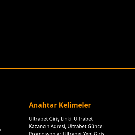
Anahtar Kelimeler
Ultrabet Giriş Linki, Ultrabet
Kazancın Adresi, Ultrabet Güncel
m
Promosyonlar, Ultrabet Yeni Giriş,