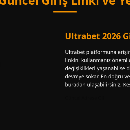
Güncel Giriş Linki ve Y
Ultrabet 2026 G
Ultrabet platformuna erişi
linkini kullanmanız önemli
değişiklikleri yaşanabilse d
devreye sokar. En doğru ve 
buradan ulaşabilirsiniz. Kes
Güncel Adrese Git