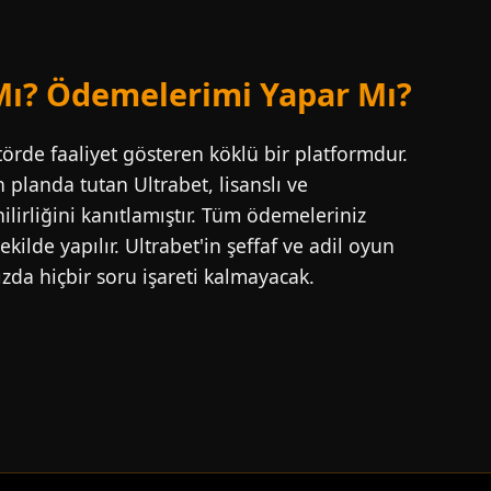
 Mı? Ödemelerimi Yapar Mı?
ktörde faaliyet gösteren köklü bir platformdur.
planda tutan Ultrabet, lisanslı ve
lirliğini kanıtlamıştır. Tüm ödemeleriniz
kilde yapılır. Ultrabet'in şeffaf ve adil oyun
ızda hiçbir soru işareti kalmayacak.