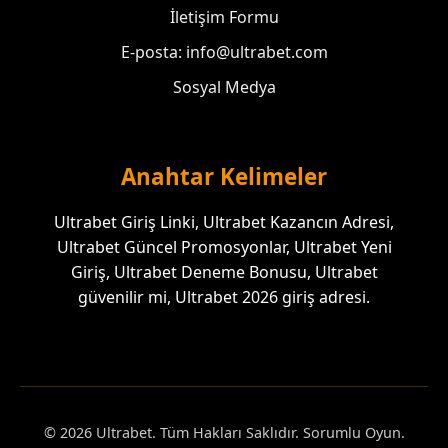
İletişim Formu
E-posta: info@ultrabet.com
Sosyal Medya
Anahtar Kelimeler
Ultrabet Giriş Linki, Ultrabet Kazancın Adresi,
Ultrabet Güncel Promosyonlar, Ultrabet Yeni
Giriş, Ultrabet Deneme Bonusu, Ultrabet
güvenilir mi, Ultrabet 2026 giriş adresi.
© 2026 Ultrabet. Tüm Hakları Saklıdır. Sorumlu Oyun.