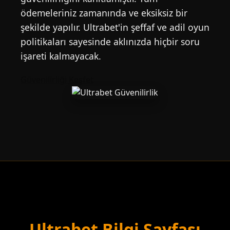
ödemeleriniz zamanında ve eksiksiz bir
şekilde yapılır. Ultrabet'in şeffaf ve adil oyun
politikaları sayesinde aklınızda hiçbir soru
işareti kalmayacak.
Güvenilirliği Keşfet
Ultrabet Bilgi Sayfası