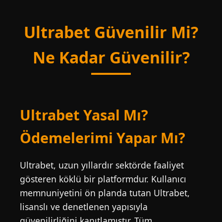
Ultrabet Güvenilir Mi?
Ne Kadar Güvenilir?
Ultrabet Yasal Mı?
Ödemelerimi Yapar Mı?
Ultrabet, uzun yıllardır sektörde faaliyet
gösteren köklü bir platformdur. Kullanıcı
memnuniyetini ön planda tutan Ultrabet,
lisanslı ve denetlenen yapısıyla
güvenilirliğini kanıtlamıştır. Tüm