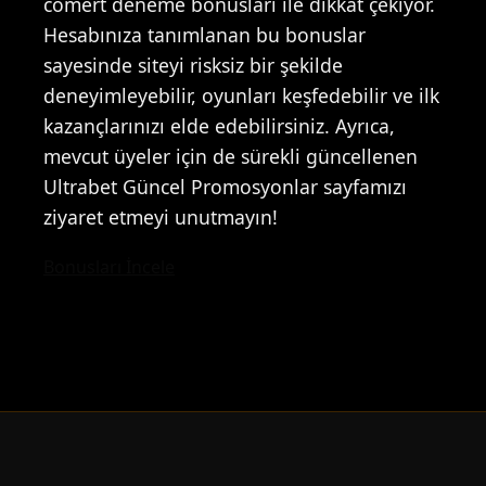
cömert deneme bonusları ile dikkat çekiyor.
Hesabınıza tanımlanan bu bonuslar
sayesinde siteyi risksiz bir şekilde
deneyimleyebilir, oyunları keşfedebilir ve ilk
kazançlarınızı elde edebilirsiniz. Ayrıca,
mevcut üyeler için de sürekli güncellenen
Ultrabet Güncel Promosyonlar sayfamızı
ziyaret etmeyi unutmayın!
Bonusları İncele