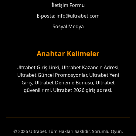
İletişim Formu
E-posta: info@ultrabet.com
Sosyal Medya
Anahtar Kelimeler
Ultrabet Giriş Linki, Ultrabet Kazancın Adresi,
Ultrabet Güncel Promosyonlar, Ultrabet Yeni
Giriş, Ultrabet Deneme Bonusu, Ultrabet
güvenilir mi, Ultrabet 2026 giriş adresi.
© 2026 Ultrabet. Tüm Hakları Saklıdır. Sorumlu Oyun.