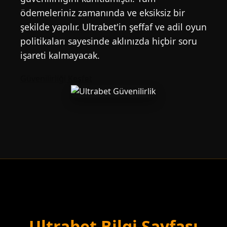
ödemeleriniz zamanında ve eksiksiz bir
şekilde yapılır. Ultrabet'in şeffaf ve adil oyun
politikaları sayesinde aklınızda hiçbir soru
işareti kalmayacak.
Güvenilirliği Keşfet
Ultrabet Bilgi Sayfası