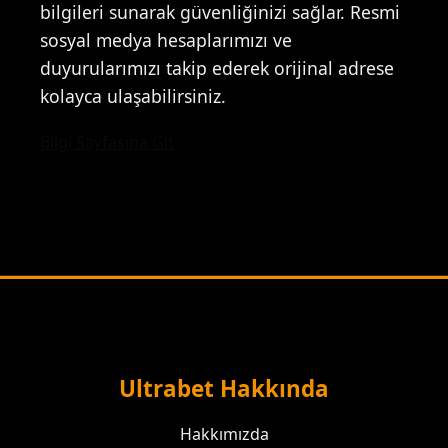
bilgileri sunarak güvenliğinizi sağlar. Resmi
sosyal medya hesaplarımızı ve
duyurularımızı takip ederek orijinal adrese
kolayca ulaşabilirsiniz.
Bilgi Sayfasına Git
Ultrabet Hakkında
Hakkımızda