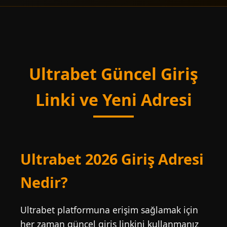
Ultrabet Güncel Giriş
Linki ve Yeni Adresi
Ultrabet 2026 Giriş Adresi
Nedir?
Ultrabet platformuna erişim sağlamak için
her zaman güncel giriş linkini kullanmanız