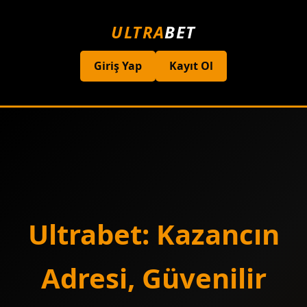
ULTRA
BET
Giriş Yap
Kayıt Ol
Ultrabet: Kazancın
Adresi, Güvenilir