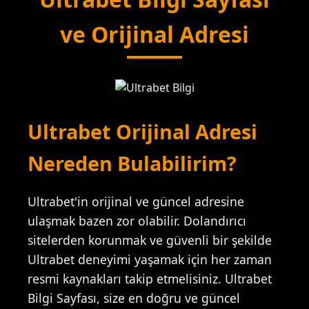
ve Orijinal Adresi
Ultrabet Orijinal Adresi
Nereden Bulabilirim?
Ultrabet'in orijinal ve güncel adresine
ulaşmak bazen zor olabilir. Dolandırıcı
sitelerden korunmak ve güvenli bir şekilde
Ultrabet deneyimi yaşamak için her zaman
resmi kaynakları takip etmelisiniz. Ultrabet
Bilgi Sayfası, size en doğru ve güncel