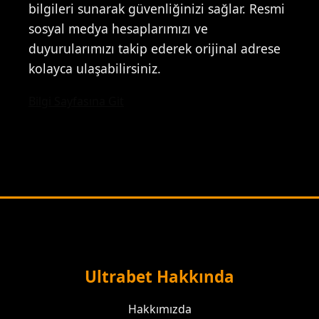
bilgileri sunarak güvenliğinizi sağlar. Resmi
sosyal medya hesaplarımızı ve
duyurularımızı takip ederek orijinal adrese
kolayca ulaşabilirsiniz.
Bilgi Sayfasına Git
Ultrabet Hakkında
Hakkımızda