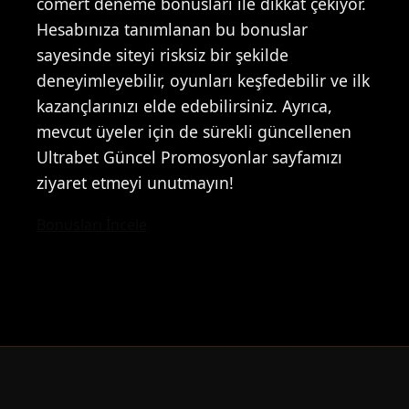
cömert deneme bonusları ile dikkat çekiyor.
Hesabınıza tanımlanan bu bonuslar
sayesinde siteyi risksiz bir şekilde
deneyimleyebilir, oyunları keşfedebilir ve ilk
kazançlarınızı elde edebilirsiniz. Ayrıca,
mevcut üyeler için de sürekli güncellenen
Ultrabet Güncel Promosyonlar sayfamızı
ziyaret etmeyi unutmayın!
Bonusları İncele