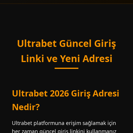
Ultrabet Güncel Giriş
Linki ve Yeni Adresi
Ultrabet 2026 Giriş Adresi
Nedir?
Ultrabet platformuna erişim sağlamak için
her zaman güncel giriş linkini kullanmanız