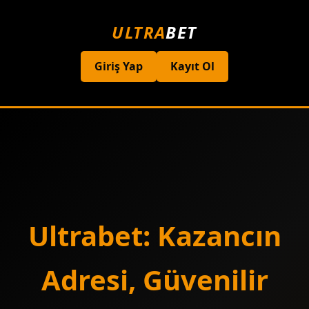
ULTRA
BET
Giriş Yap
Kayıt Ol
Ultrabet: Kazancın
Adresi, Güvenilir