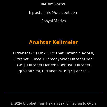
İletişim Formu
E-posta: info@ultrabet.com
Sosyal Medya
Anahtar Kelimeler
Ultrabet Giriş Linki, Ultrabet Kazancın Adresi,
Ultrabet Güncel Promosyonlar, Ultrabet Yeni
Giriş, Ultrabet Deneme Bonusu, Ultrabet
güvenilir mi, Ultrabet 2026 giriş adresi.
© 2026 Ultrabet. Tüm Hakları Saklıdır. Sorumlu Oyun.