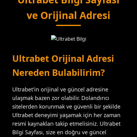
ve Orijinal Adresi
Ultrabet Orijinal Adresi
Nereden Bulabilirim?
Ultrabet'in orijinal ve güncel adresine
ulaşmak bazen zor olabilir. Dolandırıcı
sitelerden korunmak ve güvenli bir şekilde
Ultrabet deneyimi yaşamak için her zaman
resmi kaynakları takip etmelisiniz. Ultrabet
Bilgi Sayfası, size en doğru ve güncel