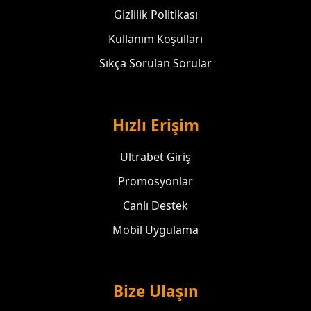
Gizlilik Politikası
Kullanım Koşulları
Sıkça Sorulan Sorular
Hızlı Erişim
Ultrabet Giriş
Promosyonlar
Canlı Destek
Mobil Uygulama
Bize Ulaşın