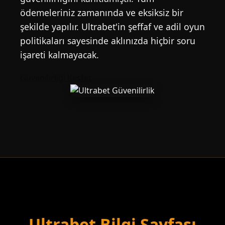
ödemeleriniz zamanında ve eksiksiz bir
şekilde yapılır. Ultrabet'in şeffaf ve adil oyun
politikaları sayesinde aklınızda hiçbir soru
işareti kalmayacak.
Güvenilirliği Keşfet
Ultrabet Bilgi Sayfası