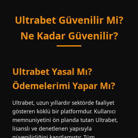
Ultrabet Güvenilir Mi?
Ne Kadar Güvenilir?
Ultrabet Yasal Mı?
Ödemelerimi Yapar Mı?
Ultrabet, uzun yıllardır sektörde faaliyet
gösteren köklü bir platformdur. Kullanıcı
memnuniyetini ön planda tutan Ultrabet,
lisanslı ve denetlenen yapısıyla
güvenilirliğini kanıtlamıştır. Tüm