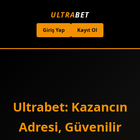
ULTRA
BET
Giriş Yap
Kayıt Ol
Ultrabet: Kazancın
Adresi, Güvenilir