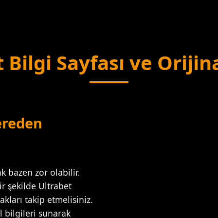
 Bilgi Sayfası ve Orijin
Nereden
k bazen zor olabilir.
r şekilde Ultrabet
ları takip etmelisiniz.
l bilgileri sunarak