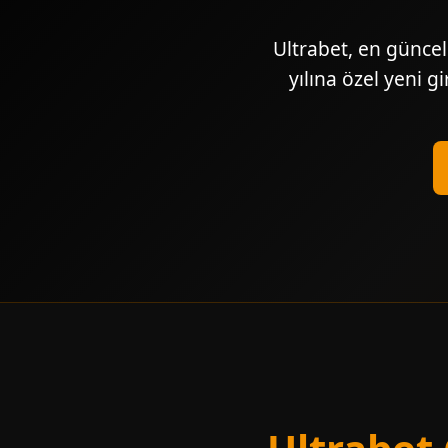
Ultrabet, en güncel 
yılına özel yeni 