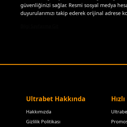
güvenliğinizi sağlar. Resmi sosyal medya hes
duyurularımızı takip ederek orijinal adrese ko
Bilgi Sayfasına Git
Ultrabet Hakkında
Hızlı
Hakkımızda
Ultrabe
Gizlilik Politikası
Promos