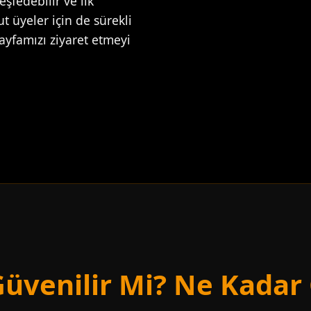
eşfedebilir ve ilk
ut üyeler için de sürekli
yfamızı ziyaret etmeyi
Güvenilir Mi? Ne Kadar 