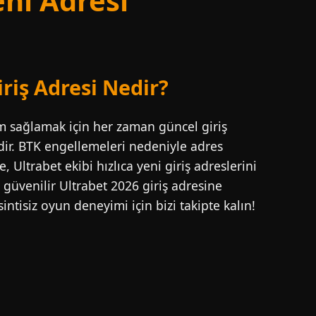
eni Adresi
iriş Adresi Nedir?
m sağlamak için her zaman güncel giriş
dir. BTK engellemeleri nedeniyle adres
e, Ultrabet ekibi hızlıca yeni giriş adreslerini
güvenilir Ultrabet 2026 giriş adresine
intisiz oyun deneyimi için bizi takipte kalın!