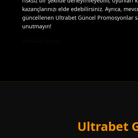
risksiz bir şekilde deneyimleyebilir, oyunları k
kazançlarınızı elde edebilirsiniz. Ayrıca, mevc
güncellenen Ultrabet Güncel Promosyonlar sa
unutmayın!
Bonusları İncele
Ultrabet 