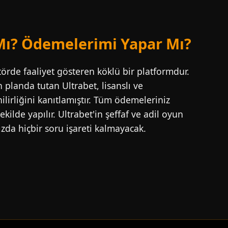
 Mı? Ödemelerimi Yapar Mı?
ktörde faaliyet gösteren köklü bir platformdur.
planda tutan Ultrabet, lisanslı ve
lirliğini kanıtlamıştır. Tüm ödemeleriniz
kilde yapılır. Ultrabet'in şeffaf ve adil oyun
ızda hiçbir soru işareti kalmayacak.