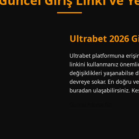
Güncel Giriş Linki ve Y
Ultrabet 2026 G
Ultrabet platformuna erişi
linkini kullanmanız önemli
değişiklikleri yaşanabilse d
devreye sokar. En doğru ve 
buradan ulaşabilirsiniz. Kes
Güncel Adrese Git