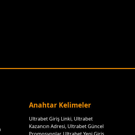
Anahtar Kelimeler
Ultrabet Giriş Linki, Ultrabet
Kazancın Adresi, Ultrabet Güncel
m
Promosyonlar, Ultrabet Yeni Giriş,