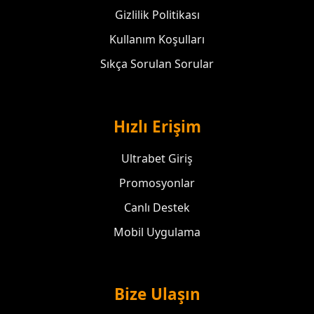
Gizlilik Politikası
Kullanım Koşulları
Sıkça Sorulan Sorular
Hızlı Erişim
Ultrabet Giriş
Promosyonlar
Canlı Destek
Mobil Uygulama
Bize Ulaşın