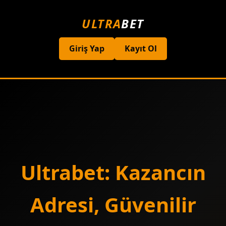
ULTRA
BET
Giriş Yap
Kayıt Ol
Ultrabet: Kazancın
Adresi, Güvenilir