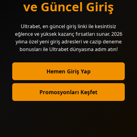
ve Güncel Giriş
Ultrabet, en güncel giriş linki ile kesintisiz
eğlence ve yüksek kazanç fırsatları sunar. 2026
yılına özel yeni giriş adresleri ve cazip deneme
bonusları ile Ultrabet dünyasına adım atın!
Hemen Giriş Yap
Promosyonları Keşfet