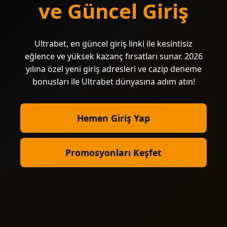
ve Güncel Giriş
Ultrabet, en güncel giriş linki ile kesintisiz
eğlence ve yüksek kazanç fırsatları sunar. 2026
yılına özel yeni giriş adresleri ve cazip deneme
bonusları ile Ultrabet dünyasına adım atın!
Hemen Giriş Yap
Promosyonları Keşfet