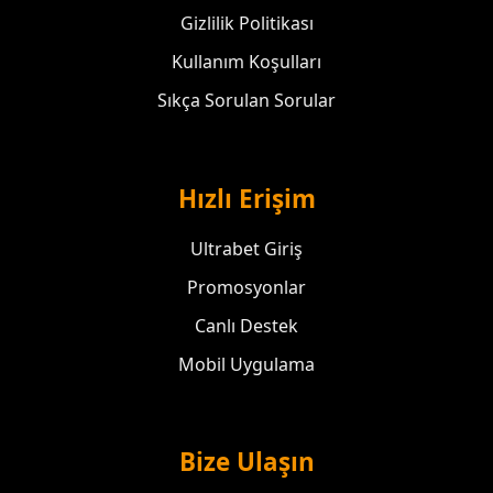
Gizlilik Politikası
Kullanım Koşulları
Sıkça Sorulan Sorular
Hızlı Erişim
Ultrabet Giriş
Promosyonlar
Canlı Destek
Mobil Uygulama
Bize Ulaşın