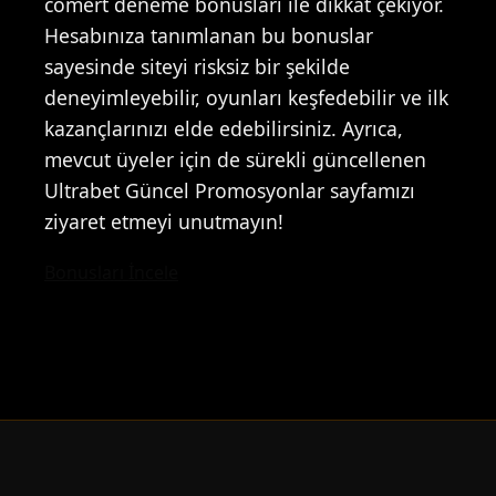
cömert deneme bonusları ile dikkat çekiyor.
Hesabınıza tanımlanan bu bonuslar
sayesinde siteyi risksiz bir şekilde
deneyimleyebilir, oyunları keşfedebilir ve ilk
kazançlarınızı elde edebilirsiniz. Ayrıca,
mevcut üyeler için de sürekli güncellenen
Ultrabet Güncel Promosyonlar sayfamızı
ziyaret etmeyi unutmayın!
Bonusları İncele