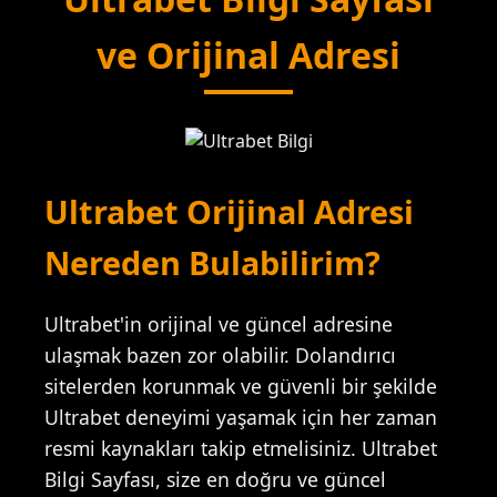
ve Orijinal Adresi
Ultrabet Orijinal Adresi
Nereden Bulabilirim?
Ultrabet'in orijinal ve güncel adresine
ulaşmak bazen zor olabilir. Dolandırıcı
sitelerden korunmak ve güvenli bir şekilde
Ultrabet deneyimi yaşamak için her zaman
resmi kaynakları takip etmelisiniz. Ultrabet
Bilgi Sayfası, size en doğru ve güncel