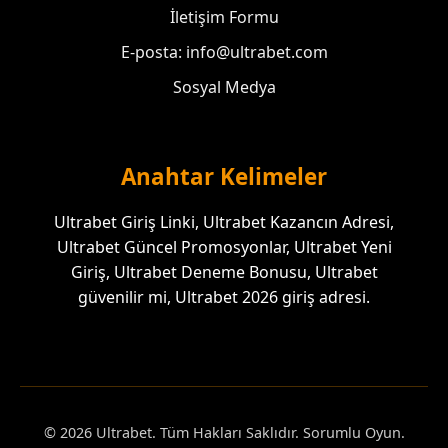
İletişim Formu
E-posta: info@ultrabet.com
Sosyal Medya
Anahtar Kelimeler
Ultrabet Giriş Linki, Ultrabet Kazancın Adresi,
Ultrabet Güncel Promosyonlar, Ultrabet Yeni
Giriş, Ultrabet Deneme Bonusu, Ultrabet
güvenilir mi, Ultrabet 2026 giriş adresi.
© 2026 Ultrabet. Tüm Hakları Saklıdır. Sorumlu Oyun.