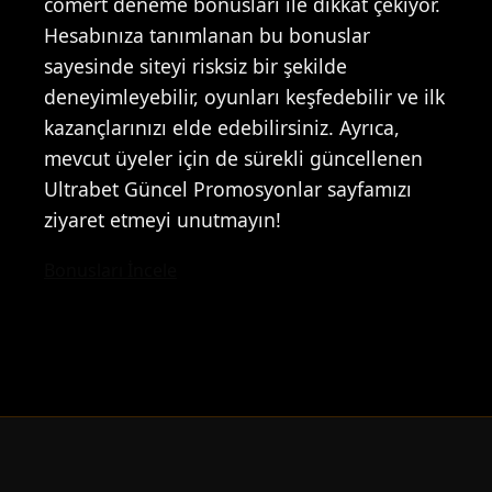
cömert deneme bonusları ile dikkat çekiyor.
Hesabınıza tanımlanan bu bonuslar
sayesinde siteyi risksiz bir şekilde
deneyimleyebilir, oyunları keşfedebilir ve ilk
kazançlarınızı elde edebilirsiniz. Ayrıca,
mevcut üyeler için de sürekli güncellenen
Ultrabet Güncel Promosyonlar sayfamızı
ziyaret etmeyi unutmayın!
Bonusları İncele