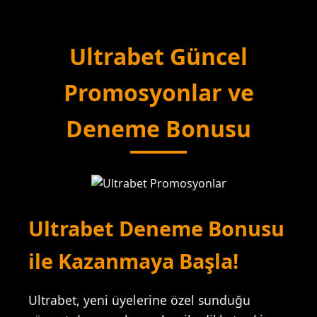
Ultrabet Güncel
Promosyonlar ve
Deneme Bonusu
Ultrabet Deneme Bonusu
ile Kazanmaya Başla!
Ultrabet, yeni üyelerine özel sunduğu