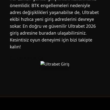
önemlidir. BTK engellemeleri nedeniyle
adres değişiklikleri yaşanabilse de, Ultrabet
ekibi hızlıca yeni giriş adreslerini devreye
sokar. En doğru ve güvenilir Ultrabet 2026
giriş adresine buradan ulaşabilirsiniz.
Kesintisiz oyun deneyimi için bizi takipte
kalın!
Güncel Adrese Git