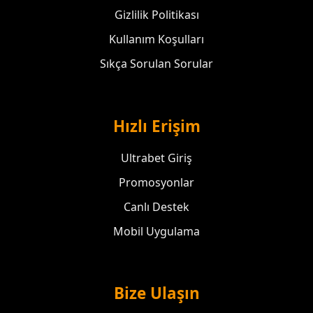
Gizlilik Politikası
Kullanım Koşulları
Sıkça Sorulan Sorular
Hızlı Erişim
Ultrabet Giriş
Promosyonlar
Canlı Destek
Mobil Uygulama
Bize Ulaşın